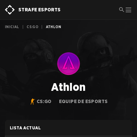
STRAFE ESPORTS
INICIAL
|
CS:GO
|
ATHLON
Athlon
CS:GO
EQUIPE DE ESPORTS
LISTA ACTUAL