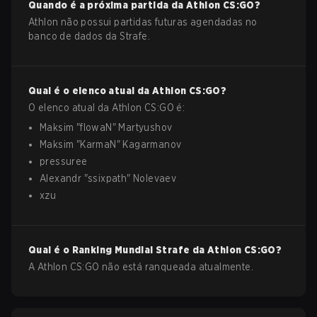
Quando é a próxima partida da
Athlon
CS:GO
?
Athlon não possui partidas futuras agendadas no
banco de dados da Strafe.
Qual é o elenco atual da
Athlon
CS:GO
?
O elenco atual da
Athlon
CS:GO
é:
Maksim
"
flowaN
"
Martyushov
Maksim
"
KarmaN
"
Kagarmanov
pressuree
Alexandr
"
ssixpath
"
Nolevaev
xzu
Qual é o Ranking Mundial Strafe da
Athlon
CS:GO
?
A Athlon CS:GO não está ranqueada atualmente.