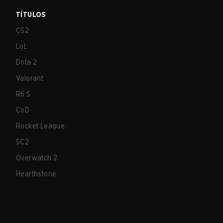
TÍTULOS
CS2
LoL
Dota 2
Valorant
R6:S
CoD
Rocket League
SC2
Overwatch 2
Hearthstone