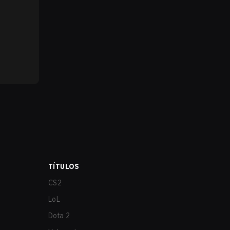
TÍTULOS
CS2
LoL
Dota 2