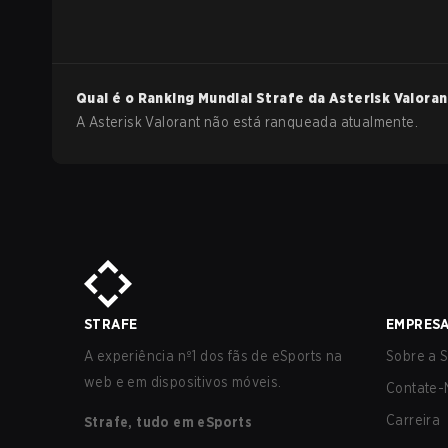
Qual é o Ranking Mundial Strafe da
Asterisk
Valoran
A Asterisk Valorant não está ranqueada atualmente.
STRAFE
EMPRES
A experiência nº1 dos fãs de eSports na
Sobre a S
web e em dispositivos móveis.
Contate-
Carreira
Strafe, tudo em eSports