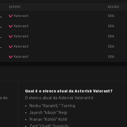
ESPORT
REGIÃO
SEA
a:
Valorant
SEA
a:
Valorant
SEA
:
Valorant
SEA
:
Valorant
SEA
Valorant
Qual é o elenco atual da
Asterisk
Valorant
?
o de
O elenco atual da
Asterisk
Valorant
é:
Norbu
"
Karam1L
"
Tsering
Jayesh
"
kibojn
"
Negi
Pranav
"
Kohliii
"
Kohli
Zaid
"
r1seN
"
Quraishi