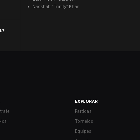
Naqshab
"
Trinity
"
Khan
t
?
A
EXPLORAR
trafe
Partidas
Nos
Torneios
Equipes