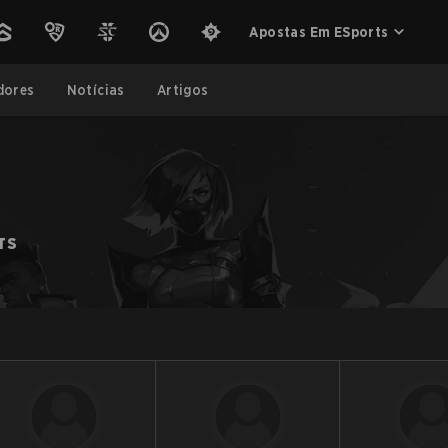
Apostas Em ESports
dores
Notícias
Artigos
TS