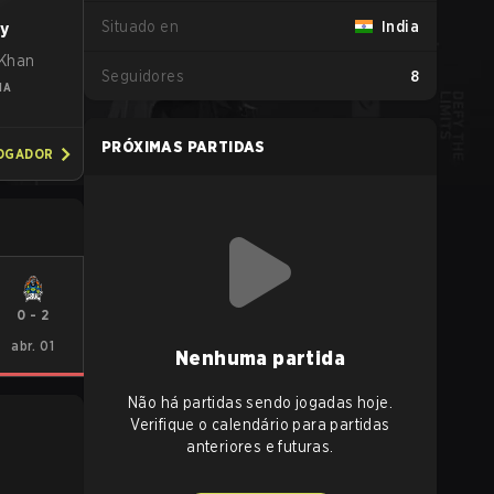
Situado en
India
ty
Khan
Seguidores
8
IA
PRÓXIMAS PARTIDAS
JOGADOR
0
-
2
abr. 01
Nenhuma partida
Não há partidas sendo jogadas hoje.
Verifique o calendário para partidas
anteriores e futuras.