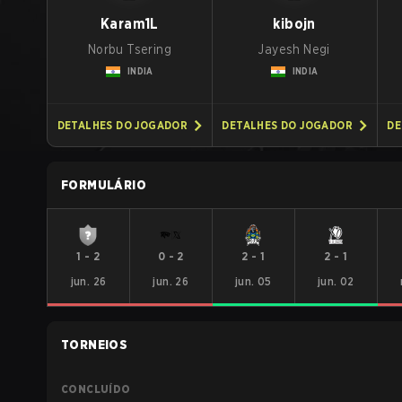
Karam1L
kibojn
Norbu Tsering
Jayesh Negi
INDIA
INDIA
DETALHES DO JOGADOR
DETALHES DO JOGADOR
DE
FORMULÁRIO
1
-
2
0
-
2
2
-
1
2
-
1
jun. 26
jun. 26
jun. 05
jun. 02
TORNEIOS
CONCLUÍDO