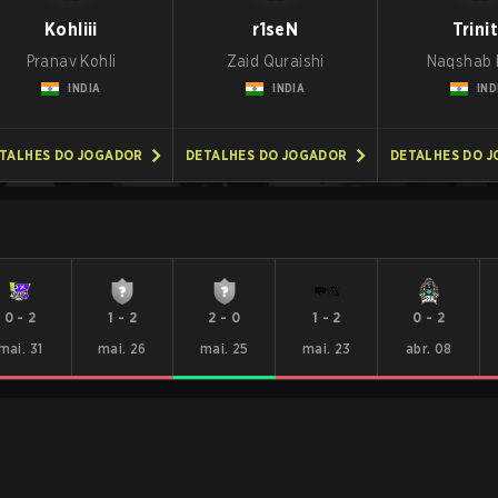
Kohliii
r1seN
Trini
Pranav Kohli
Zaid Quraishi
Naqshab 
INDIA
INDIA
IND
TALHES DO JOGADOR
DETALHES DO JOGADOR
DETALHES DO 
0
-
2
1
-
2
2
-
0
1
-
2
0
-
2
mai. 31
mai. 26
mai. 25
mai. 23
abr. 08