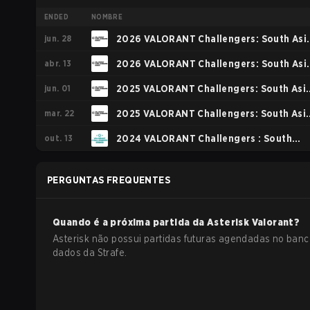
ENDED
NOMBRE
jun. 28
2026 VALORANT Challengers: South Asi
abr. 13
Split 2
2026 VALORANT Challengers: South Asi
jun. 01
Stage 1
2025 VALORANT Challengers: South Asia
mar. 22
Split 2
2025 VALORANT Challengers: South Asia
out. 13
Split 1
2024 VALORANT Challengers : South
Asia: Split 3
PERGUNTAS FREQUENTES
Quando é a próxima partida da
Asterisk
Valorant
?
Asterisk não possui partidas futuras agendadas no banc
dados da Strafe.