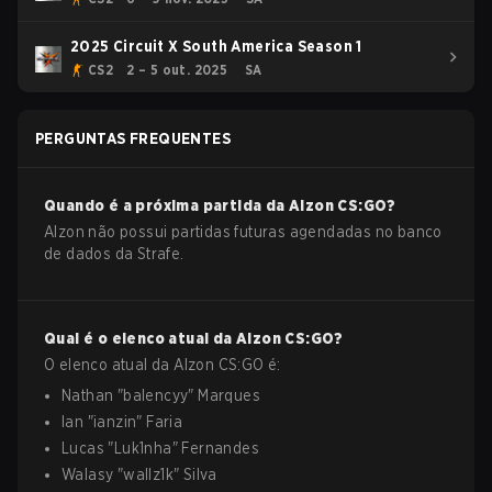
2025 Circuit X South America Season 1
CS2
2 – 5 out. 2025
SA
PERGUNTAS FREQUENTES
Quando é a próxima partida da
Alzon
CS:GO
?
Alzon não possui partidas futuras agendadas no banco
de dados da Strafe.
Qual é o elenco atual da
Alzon
CS:GO
?
O elenco atual da
Alzon
CS:GO
é:
Nathan
"
balencyy
"
Marques
Ian
"
ianzin
"
Faria
Lucas
"
Luk1nha
"
Fernandes
Walasy
"
wallz1k
"
Silva