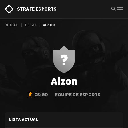
STRAFE ESPORTS
INICIAL
|
CS:GO
|
ALZON
Alzon
CS:GO
EQUIPE DE ESPORTS
LISTA ACTUAL