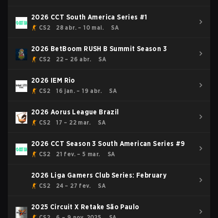
2026 CCT South America Series #1
CS2
28 abr. – 10 mai.
SA
2026 BetBoom RUSH B Summit Season 3
CS2
22 – 26 abr.
SA
2026 IEM Rio
CS2
16 jan. – 19 abr.
SA
2026 Aorus League Brazil
CS2
17 – 22 mar.
SA
2026 CCT Season 3 South American Series #9
CS2
21 fev. – 5 mar.
SA
2026 Liga Gamers Club Series: February
CS2
24 – 27 fev.
SA
2025 Circuit X Retake São Paulo
CS2
6 – 9 nov. 2025
SA