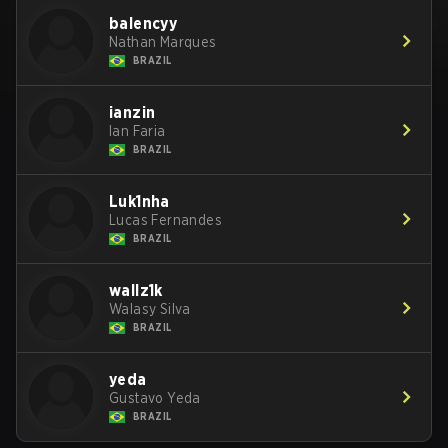
balencyy
Nathan Marques
BRAZIL
ianzin
Ian Faria
BRAZIL
Luk1nha
Lucas Fernandes
BRAZIL
wallz1k
Walasy Silva
BRAZIL
yeda
Gustavo Yeda
BRAZIL