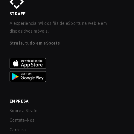
STRAFE
A experiência nº1 dos fãs de eSports na web e em
dispositivos móveis.
Strafe, tudo em eSports
EMPRESA
Sobre a Strafe
Contate-Nos
Carreira