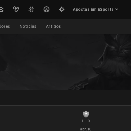
Apostas Em ESports
dores
Notícias
Artigos
1
-
0
abr. 10