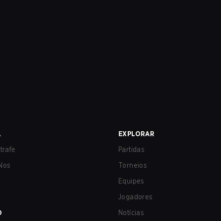
A
EXPLORAR
trafe
Partidas
Nos
Torneios
Equipes
Jogadores
O
Notícias