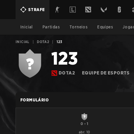
STRAFE
Inicial
Partidas
Torneios
Equipes
Joga
INICIAL
|
DOTA2
|
123
123
DOTA2
EQUIPE DE ESPORTS
FORMULÁRIO
0
-
1
abr. 10