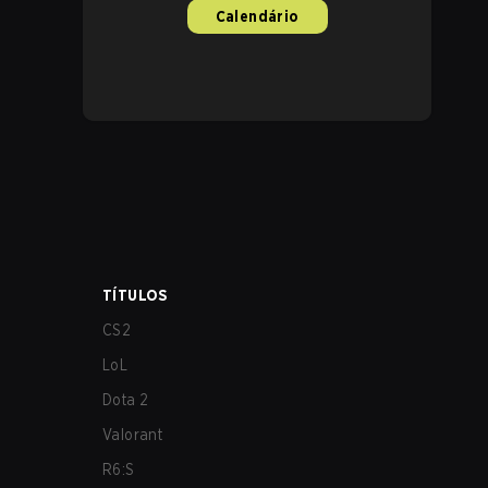
Calendário
TÍTULOS
CS2
LoL
Dota 2
Valorant
R6:S