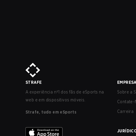
STRAFE
EMPRES
A experiência nº1 dos fãs de eSports na
Sobre a S
web e em dispositivos móveis.
Contate-
Carreira
Strafe, tudo em eSports
JURÍDIC