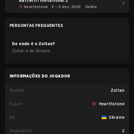
Battleriff Invitational 2
Hearthstone
9 – 9 dez. 2020
Online
PERGUNTAS FREQUENTES
De onde é o
Zoltan
?
Zoltan
é de
Ukraine
.
INFORMAÇÕES DO JOGADOR
Apelido
Zoltan
Esport
Hearthstone
De
Ukraine
Seguidores
2