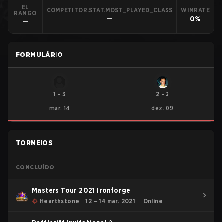
EL
COMPETITOR.STAT.MOST_PLAYED_CLASS
WINRATE
RANGO
—
0%
—
FORMULÁRIO
1
-
3
2
-
3
mar. 14
dez. 09
TORNEIOS
CONCLUÍDO
Masters Tour 2021 Ironforge
Hearthstone
12 – 14 mar. 2021
Online