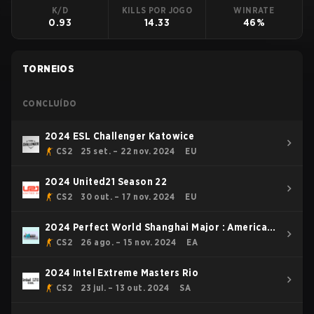
K/D
KILLS POR JOGO
WINRATE
0.93
14.33
46%
TORNEIOS
CONCLUÍDO
2024 ESL Challenger Katowice
CS2
25 set. – 22 nov. 2024
EU
2024 United21 Season 22
CS2
30 out. – 17 nov. 2024
EU
2024 Perfect World Shanghai Major : American
RMR
CS2
26 ago. – 15 nov. 2024
EA
2024 Intel Extreme Masters Rio
CS2
23 jul. – 13 out. 2024
SA