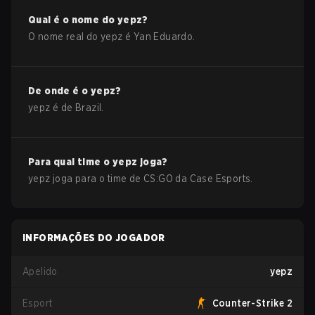
Qual é o nome do
yepz
?
O nome real do
yepz
é
Yan Eduardo
.
De onde é o
yepz
?
yepz
é de
Brazil
.
Para qual time o
yepz
joga?
yepz
joga para o time de
CS:GO
da
Case Esports
.
INFORMAÇÕES DO JOGADOR
Apelido
yepz
Esport
Counter-Strike 2