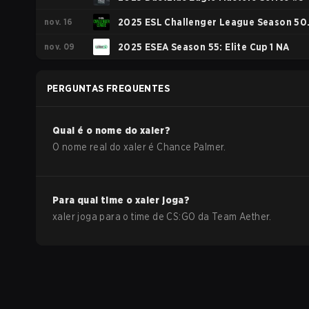
nov. 16
2025 ESL Challenger League Season 50
nov. 09
North America - Cup #4
2025 ESEA Season 55: Elite Cup 1 NA
PERGUNTAS FREQUENTES
Qual é o nome do
xaler
?
O nome real do
xaler
é
Chance Palmer
.
Para qual time o
xaler
joga?
xaler
joga para o time de
CS:GO
da
Team Aether
.