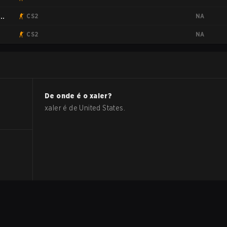
NA
:
CS2
NA
CS2
De onde é o
xaler
?
xaler
é de
United States
.