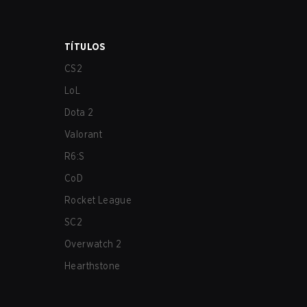
TÍTULOS
CS2
LoL
Dota 2
Valorant
R6:S
CoD
Rocket League
SC2
Overwatch 2
Hearthstone