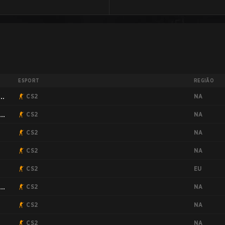
ESPORT
REGIÃO
NA
:
CS2
NA
CS2
NA
CS2
NA
CS2
EU
CS2
NA
CS2
NA
CS2
NA
CS2