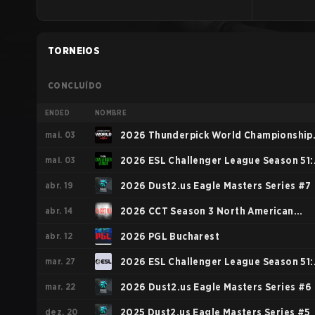
TORNEIOS
CONCLUÍDO
ENDED
NOMBRE
mai. 03
2026 Thunderpick World Championship
mai. 03
North American Series
2026 ESL Challenger League Season 51:
abr. 19
North America - Cup #4
2026 Dust2.us Eagle Masters Series #7
abr. 14
2026 CCT Season 3 North American
abr. 12
Series #4
2026 PGL Bucharest
mar. 27
2026 ESL Challenger League Season 51:
mar. 22
North America - Cup #2
2026 Dust2.us Eagle Masters Series #6
dez. 20
2025 Dust2.us Eagle Masters Series #5