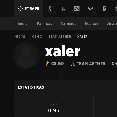
STRAFE
Inicial
Partidas
Torneios
Equipes
Joga
INICIAL
|
CS:GO
|
TEAM AETHER
|
XALER
xaler
CS:GO
TEAM AETHER
CH
ESTATISTICAS
K/D
0.95