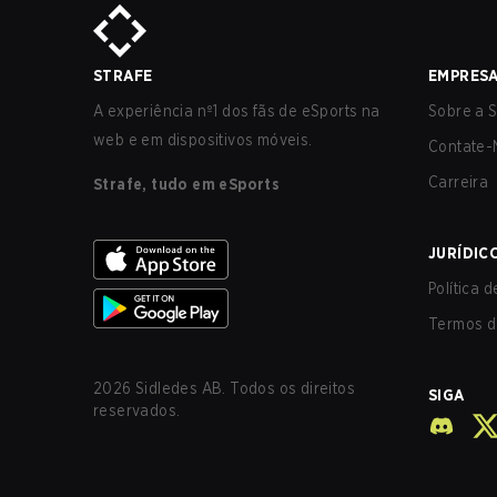
STRAFE
EMPRES
A experiência nº1 dos fãs de eSports na
Sobre a S
web e em dispositivos móveis.
Contate-
Carreira
Strafe, tudo em eSports
JURÍDIC
Política 
Termos d
2026
Sidledes AB. Todos os direitos
SIGA
reservados.