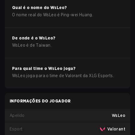
Qual é o nome do
WsLeo
?
O nome real do
WsLeo
é
Ping-wei Huang
.
De onde é o
WsLeo
?
WsLeo
é de
Taiwan
.
Para qual time o
WsLeo
joga?
WsLeo
joga para o time de
Valorant
da
XLG Esports
.
INFORMAÇÕES DO JOGADOR
Apelido
WsLeo
Esport
Valorant