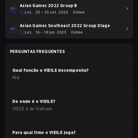
Asian Games 2022 Group B
LoL
25 – 25 set. 2023
Online
Asian Games Southeast 2022 Group Stage
LoL
16 – 18 jun. 2023
Online
PERGUNTAS FREQUENTES
Qual função o
VIElLE
desempenha?
Mid
De onde é o
VIElLE
?
VIElLE
é de
Vietnam
.
Para qual time o
VIElLE
joga?