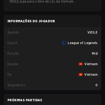
VIElLE
joga para o time de
LoL
da
Vietnam
.
INFORMAÇÕES DO JOGADOR
Apelido
VIElLE
Esport
League of Legends
Função
Mid
Equipe
Vietnam
De
Vietnam
Seguidores
0
PRÓXIMAS PARTIDAS