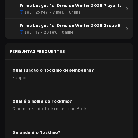
Prime League 1st Division Winter 2026 Playoffs
LoL
25 fev. – 7 mar.
Online
Prime League 1st Division Winter 2026 Group B
LoL
12 – 20 fev.
Online
PERGUNTAS FREQUENTES
Qual função o
Tockimo
desempenha?
Support
Qual é o nome do
Tockimo
?
O nome real do
Tockimo
é
Timo Bock
.
De onde é o
Tockimo
?