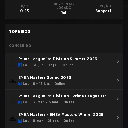
HEROI MAIS
K/D
FUNÇÃO
JOGADO
0.23
Support
Rell
TORNEIOS
CONCLUÍDO
Prime League 1st Division Summer 2026
LoL
30 jun. – 17 jul.
Online
EMEA Masters Spring 2026
LoL
8 – 15 jun.
Online
Prime League 1st Division - Prime League 1st
Division Spring 2026
LoL
31 mar. – 5 mai.
Online
EMEA Masters - EMEA Masters Winter 2026
LoL
9 mar. – 21 abr.
Online