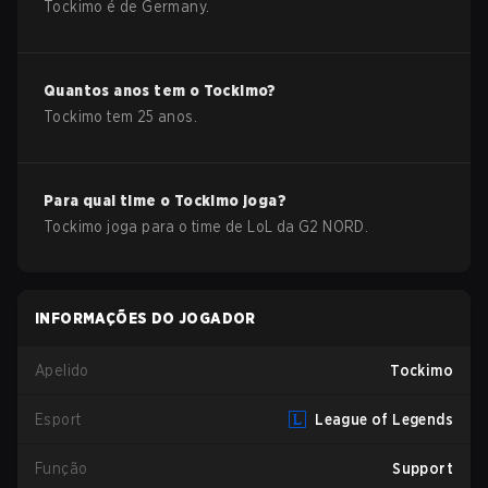
Tockimo
é de
Germany
.
Quantos anos tem o
Tockimo
?
Tockimo
tem
25
anos.
Para qual time o
Tockimo
joga?
Tockimo
joga para o time de
LoL
da
G2 NORD
.
INFORMAÇÕES DO JOGADOR
Apelido
Tockimo
Esport
League of Legends
Função
Support