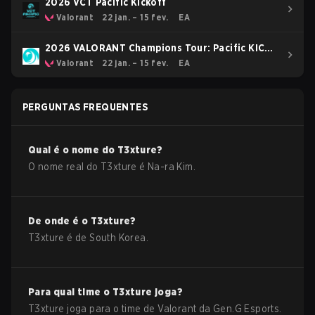
2026 VCT Pacific Kickoff
Valorant
22 jan. – 15 fev.
EA
2026 VALORANT Champions Tour: Pacific KICK-
OFF
Valorant
22 jan. – 15 fev.
EA
PERGUNTAS FREQUENTES
Qual é o nome do
T3xture
?
O nome real do
T3xture
é
Na-ra Kim
.
De onde é o
T3xture
?
T3xture
é de
South Korea
.
Para qual time o
T3xture
joga?
T3xture
joga para o time de
Valorant
da
Gen.G Esports
.