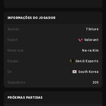
INFORMAÇÕES DO JOGADOR
Apelido
T3xture
Esport
Valorant
Nome real
Na-ra Kim
Equipe
Gen.G Esports
De
South Korea
Seguidores
205
PRÓXIMAS PARTIDAS