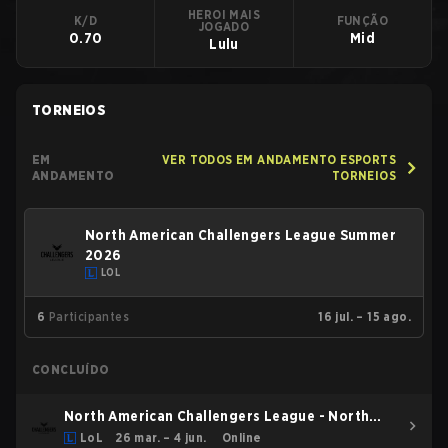
HEROI MAIS
K/D
FUNÇÃO
JOGADO
0.70
Mid
Lulu
TORNEIOS
EM
VER TODOS EM ANDAMENTO ESPORTS
ANDAMENTO
TORNEIOS
North American Challengers League Summer
2026
LOL
6
Participantes
16 jul. – 15 ago.
CONCLUÍDO
North American Challengers League - North
American Challengers League Spring 2026
LoL
26 mar. – 4 jun.
Online