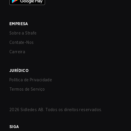
EMPRESA
Sobre a Strafe
Contate-Nos
Carreira
JURÍDICO
Política de Privacidade
Termos de Serviço
2026
Sidledes AB. Todos os direitos reservados.
SIGA