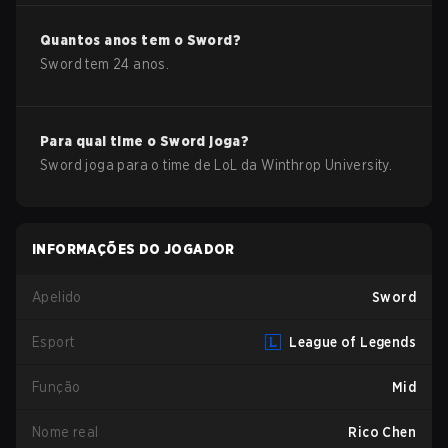
Quantos anos tem o
Sword
?
Sword
tem
24
anos.
Para qual time o
Sword
joga?
Sword
joga para o time de
LoL
da
Winthrop University
.
INFORMAÇÕES DO JOGADOR
Apelido
Sword
Esport
League of Legends
Função
Mid
Nome real
Rico Chen