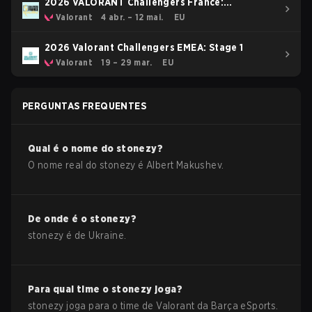
2026 VALORANT Challengers France:
Revolution Stage 2
Valorant
4 abr. – 12 mai.
EU
2026 Valorant Challengers EMEA: Stage 1
Valorant
19 – 29 mar.
EU
PERGUNTAS FREQUENTES
Qual é o nome do
stonezy
?
O nome real do
stonezy
é
Albert Makushev
.
De onde é o
stonezy
?
stonezy
é de
Ukraine
.
Para qual time o
stonezy
joga?
stonezy
joga para o time de
Valorant
da
Barça eSports
.