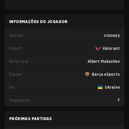
INFORMAÇÕES DO JOGADOR
Apelido
stonezy
Esport
Valorant
Nome real
Albert Makushev
Equipe
Barça eSports
De
Ukraine
Seguidores
7
PRÓXIMAS PARTIDAS