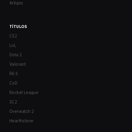
Artigos
TÍTULOS
CS2
LoL
Dota 2
Valorant
R6:S
CoD
Rocket League
SC2
Overwatch 2
Hearthstone