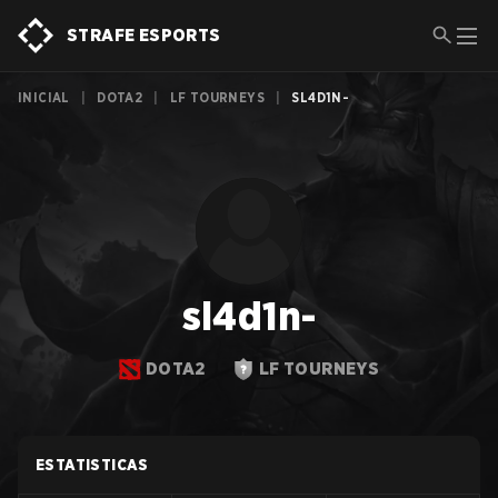
STRAFE ESPORTS
INICIAL
|
DOTA2
|
LF TOURNEYS
|
SL4D1N-
sl4d1n-
DOTA2
LF TOURNEYS
ESTATISTICAS