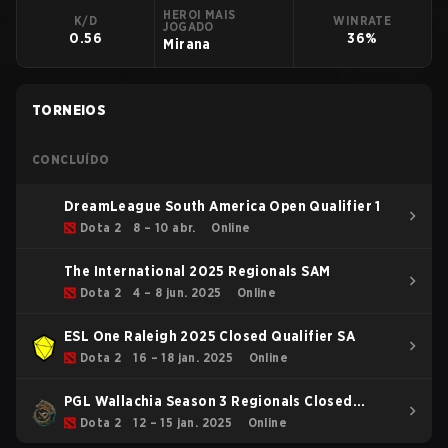
HEROI MAIS
K/D
WINRATE
JOGADO
0.56
36%
Mirana
TORNEIOS
CONCLUÍDO
DreamLeague South America Open Qualifier 1
Dota 2
8 – 10 abr.
Online
The International 2025 Regionals SAM
Dota 2
4 – 8 jun. 2025
Online
ESL One Raleigh 2025 Closed Qualifier SA
Dota 2
16 – 18 jan. 2025
Online
PGL Wallachia Season 3 Regionals Closed
Qualifier South America
Dota 2
12 – 15 jan. 2025
Online