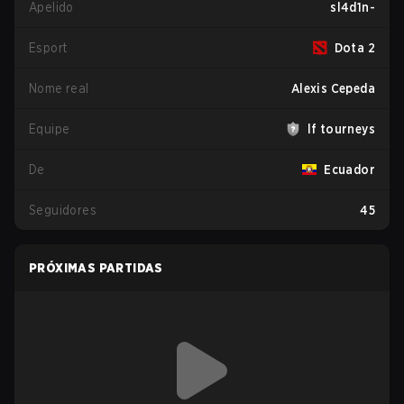
Apelido
sl4d1n-
Esport
Dota 2
Nome real
Alexis Cepeda
Equipe
lf tourneys
De
Ecuador
Seguidores
45
PRÓXIMAS PARTIDAS