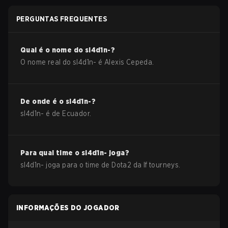
PERGUNTAS FREQUENTES
Qual é o nome do
sl4d1n-
?
O nome real do
sl4d1n-
é
Alexis Cepeda
.
De onde é o
sl4d1n-
?
sl4d1n-
é de
Ecuador
.
Para qual time o
sl4d1n-
joga?
sl4d1n-
joga para o time de
Dota2
da
lf tourneys
.
INFORMAÇÕES DO JOGADOR