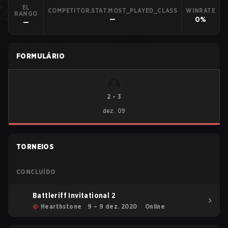
EL
COMPETITOR.STAT.MOST_PLAYED_CLASS
WINRATE
RANGO
—
0%
—
FORMULÁRIO
2
-
3
dez. 09
TORNEIOS
CONCLUÍDO
Battleriff Invitational 2
Hearthstone
9 – 9 dez. 2020
Online