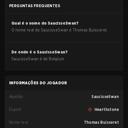
PERGUNTAS FREQUENTES
Qual é o nome do
SaucisseSwan
?
O nome real do
SaucisseSwan
é
Thomas Buisseret
.
De onde é o
SaucisseSwan
?
SaucisseSwan
é de
Belgium
.
INFORMAÇÕES DO JOGADOR
Apelido
SaucisseSwan
Esport
Hearthstone
Nome real
Thomas Buisseret