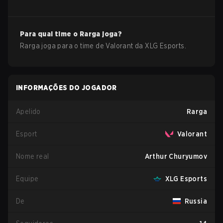
Para qual time o
Rarga
joga?
Rarga
joga para o time de
Valorant
da
XLG Esports
.
INFORMAÇÕES DO JOGADOR
Apelido
Rarga
Esport
Valorant
Nome real
Arthur Churyumov
Equipe
XLG Esports
De
Russia