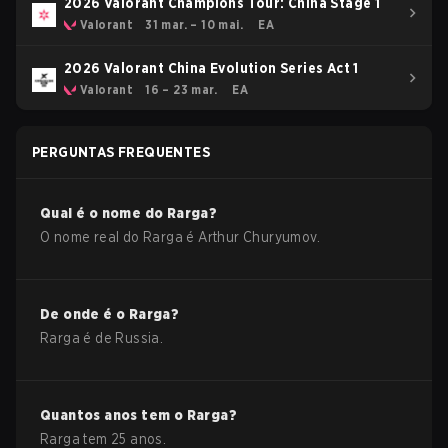
2026 Valorant Champions Tour: China Stage 1
Valorant
31 mar. – 10 mai.
EA
2026 Valorant China Evolution Series Act 1
Valorant
16 – 23 mar.
EA
PERGUNTAS FREQUENTES
Qual é o nome do
Rarga
?
O nome real do
Rarga
é
Arthur Churyumov
.
De onde é o
Rarga
?
Rarga
é de
Russia
.
Quantos anos tem o
Rarga
?
Rarga
tem
25
anos.