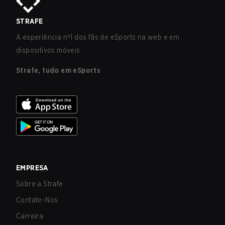
STRAFE
A experiência nº1 dos fãs de eSports na web e em
dispositivos móveis.
Strafe, tudo em eSports
EMPRESA
Sobre a Strafe
Contate-Nos
Carreira