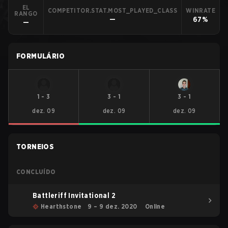
EL
COMPETITOR.STAT.MOST_PLAYED_CLASS
WINRATE
RANGO
—
67%
—
FORMULÁRIO
1
-
3
3
-
1
3
-
1
dez. 09
dez. 09
dez. 09
TORNEIOS
CONCLUÍDO
Battleriff Invitational 2
Hearthstone
9 – 9 dez. 2020
Online