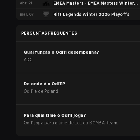
abr. 21
EMEA Masters - EMEA Masters Winter
mar. 07
2026
Rift Legends Winter 2026 Playoffs
PERGUNTAS FREQUENTES
Qual função o
Odi11
desempenha?
ADC
De onde é o
Odi11
?
Odi11
é de
Poland
.
Para qual time o
Odi11
joga?
Odi11
joga para o time de
LoL
da
BOMBA Team
.