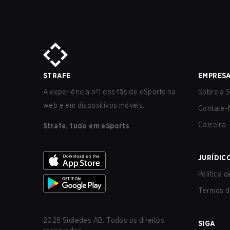
STRAFE
EMPRES
A experiência nº1 dos fãs de eSports na
Sobre a S
web e em dispositivos móveis.
Contate-
Carreira
Strafe, tudo em eSports
JURÍDIC
Política 
Termos d
2026
Sidledes AB. Todos os direitos
SIGA