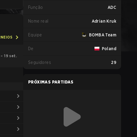
Função
ADC
Nome real
Adrian Kruk
Equipe
BOMBA Team
RNEIOS
De
Poland
 – 19 set.
Seguidores
29
PRÓXIMAS PARTIDAS