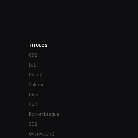
TÍTULOS
CS2
LoL
Dota 2
Valorant
R6:S
CoD
Rocket League
SC2
Overwatch 2