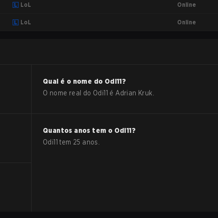
Online
LoL
Online
LoL
Qual é o nome do
Odi11
?
O nome real do
Odi11
é
Adrian Kruk
.
Quantos anos tem o
Odi11
?
Odi11
tem
25
anos.