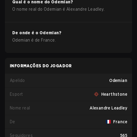
Qual é o nome do
Odemian
?
O nome real do
Odemian
é
Alexandre Leadley
.
De onde é o
Odemian
?
Odemian
é de
France
.
INFORMAÇÕES DO JOGADOR
Apelido
Odemian
Esport
Hearthstone
Nome real
Alexandre Leadley
De
France
Seguidores
565