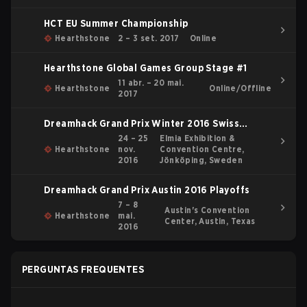
HCT EU Summer Championship
Hearthstone
2 – 3 set. 2017
Online
Hearthstone Global Games Group Stage #1
11 abr. – 20 mai.
Hearthstone
Online/Offline
2017
Dreamhack Grand Prix Winter 2016 Swiss
Stream Matches
24 – 25
Elmia Exhibition &
Hearthstone
nov.
Convention Centre,
2016
Jönköping, Sweden
Dreamhack Grand Prix Austin 2016 Playoffs
7 – 8
Austin's Convention
Hearthstone
mai.
Center, Austin, Texas
2016
PERGUNTAS FREQUENTES