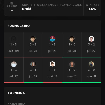
EL
COMPETITOR.STAT.MOST_PLAYED_CLASS
WINRATE
RANGO
Druid
46%
—
FORMULÁRIO
1
-
3
0
-
3
1
-
3
3
-
0
3
-
2
dez. 09
jul. 28
jul. 28
jul. 28
jul. 27
1
-
3
3
-
1
1
-
3
3
-
0
3
-
0
jul. 27
jul. 27
mai. 19
mar. 11
mar. 11
TORNEIOS
CONCLUÍDO