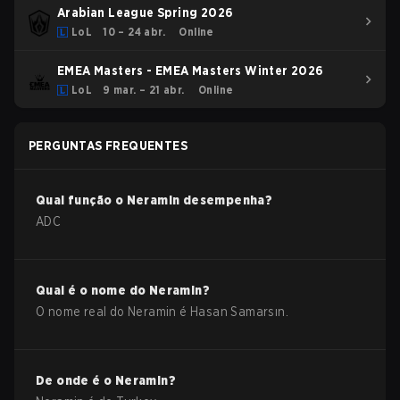
Arabian League Spring 2026
LoL
10 – 24 abr.
Online
EMEA Masters - EMEA Masters Winter 2026
LoL
9 mar. – 21 abr.
Online
PERGUNTAS FREQUENTES
Qual função o
Neramin
desempenha?
ADC
Qual é o nome do
Neramin
?
O nome real do
Neramin
é
Hasan Samarsın
.
De onde é o
Neramin
?