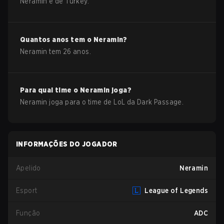
Neramin
é de
Turkey
.
Quantos anos tem o
Neramin
?
Neramin
tem
26
anos.
Para qual time o
Neramin
joga?
Neramin
joga para o time de
LoL
da
Dark Passage
.
INFORMAÇÕES DO JOGADOR
Apelido
Neramin
Esport
League of Legends
Função
ADC