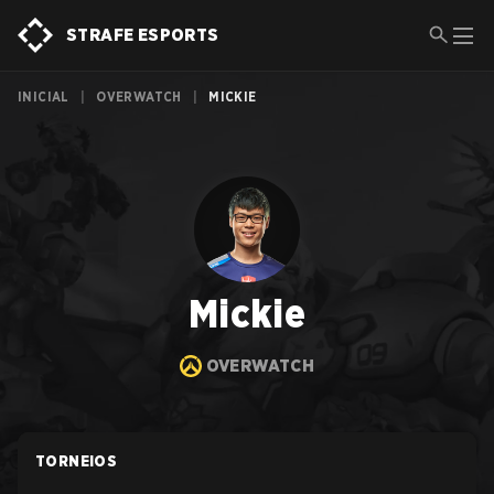
STRAFE ESPORTS
INICIAL
|
OVERWATCH
|
MICKIE
Mickie
OVERWATCH
TORNEIOS