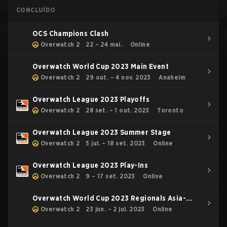
CONCLUÍDO
OCS Champions Clash
Overwatch 2
22 – 24 mai.
Online
Overwatch World Cup 2023 Main Event
Overwatch 2
29 out. – 4 nov. 2023
Anaheim
Overwatch League 2023 Playoffs
Overwatch 2
28 set. – 1 out. 2023
Toronto
Overwatch League 2023 Summer Stage
Overwatch 2
5 jul. – 18 set. 2023
Online
Overwatch League 2023 Play-Ins
Overwatch 2
9 – 17 set. 2023
Online
Overwatch World Cup 2023 Regionals Asia-
Pacific Conference
Overwatch 2
23 jun. – 2 jul. 2023
Online