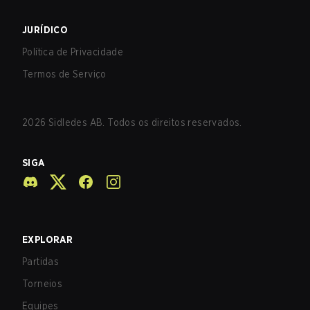
JURÍDICO
Política de Privacidade
Termos de Serviço
2026
Sidledes AB. Todos os direitos reservados.
SIGA
EXPLORAR
Partidas
Torneios
Equipes