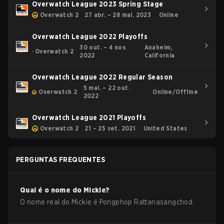
Overwatch League 2023 Spring Stage
Overwatch 2
27 abr. – 28 mai. 2023
Online
Overwatch League 2022 Playoffs
30 out. – 4 nov.
Anaheim,
Overwatch 2
2022
California
Overwatch League 2022 Regular Season
5 mai. – 22 out.
Overwatch 2
Online/Offline
2022
Overwatch League 2021 Playoffs
Overwatch 2
21 – 25 set. 2021
United States
PERGUNTAS FREQUENTES
Qual é o nome do
Mickie
?
O nome real do
Mickie
é
Pongphop Rattanasangchod
.