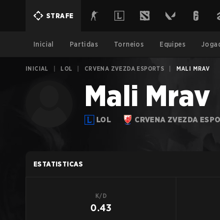
STRAFE
Inicial
Partidas
Torneios
Equipes
Joga
INICIAL
|
LOL
|
CRVENA ZVEZDA ESPORTS
|
MALI MRAV
Mali Mrav
LOL
CRVENA ZVEZDA ESP
ESTATISTICAS
K/D
0.43