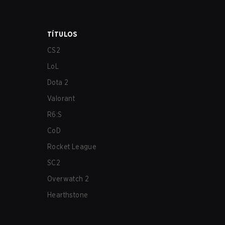
TÍTULOS
CS2
LoL
Dota 2
Valorant
R6:S
CoD
Rocket League
SC2
Overwatch 2
Hearthstone