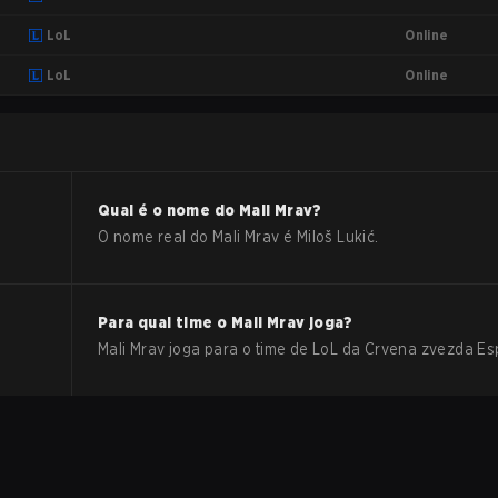
Online
LoL
Online
LoL
Qual é o nome do
Mali Mrav
?
O nome real do
Mali Mrav
é
Miloš Lukić
.
Para qual time o
Mali Mrav
joga?
Mali Mrav
joga para o time de
LoL
da
Crvena zvezda Es