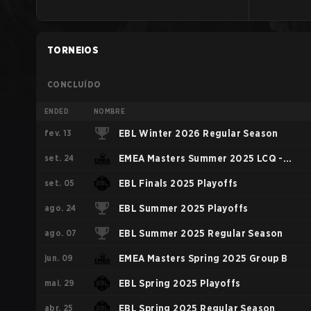
TORNEIOS
CONCLUÍDO
ENDED
NOMBRE
fev. 13
EBL Winter 2026 Regular Season
set. 24
EMEA Masters Summer 2025 LCQ -
set. 05
Group A
EBL Finals 2025 Playoffs
ago. 24
EBL Summer 2025 Playoffs
ago. 07
EBL Summer 2025 Regular Season
jun. 09
EMEA Masters Spring 2025 Group B
mai. 29
EBL Spring 2025 Playoffs
abr. 25
EBL Spring 2025 Regular Season