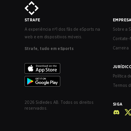
STRAFE
EMPRES
A experiência nº1 dos fãs de eSports na
Sobre a S
web e em dispositivos móveis.
Contate-
Carreira
Strafe, tudo em eSports
JURÍDIC
Política 
Termos d
2026
Sidledes AB. Todos os direitos
SIGA
reservados.