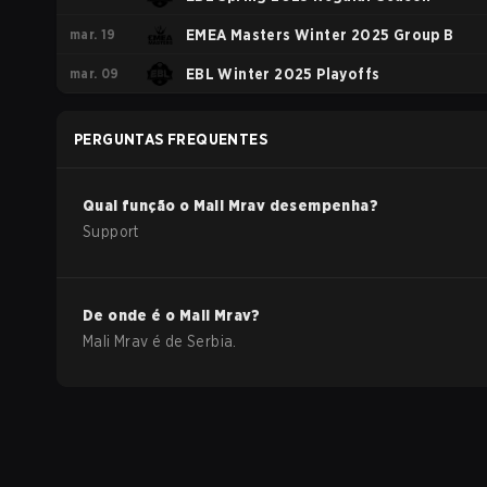
mar. 19
EMEA Masters Winter 2025 Group B
mar. 09
EBL Winter 2025 Playoffs
PERGUNTAS FREQUENTES
Qual função o
Mali Mrav
desempenha?
Support
De onde é o
Mali Mrav
?
Mali Mrav
é de
Serbia
.