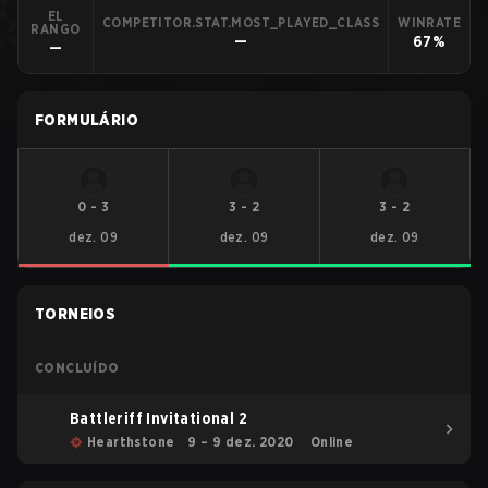
EL
COMPETITOR.STAT.MOST_PLAYED_CLASS
WINRATE
RANGO
—
67%
—
FORMULÁRIO
0
-
3
3
-
2
3
-
2
dez. 09
dez. 09
dez. 09
TORNEIOS
CONCLUÍDO
Battleriff Invitational 2
Hearthstone
9 – 9 dez. 2020
Online