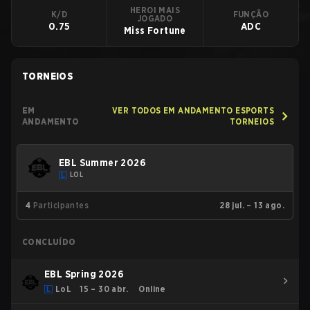
HEROI MAIS
K/D
FUNÇÃO
JOGADO
0.75
ADC
Miss Fortune
TORNEIOS
EM
VER TODOS EM ANDAMENTO ESPORTS
ANDAMENTO
TORNEIOS
EBL Summer 2026
LOL
4
Participantes
28 jul. – 13 ago.
CONCLUÍDO
EBL Spring 2026
LoL
15 – 30 abr.
Online