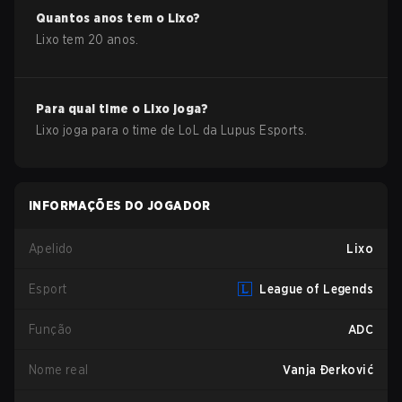
Quantos anos tem o
Lixo
?
Lixo
tem
20
anos.
Para qual time o
Lixo
joga?
Lixo
joga para o time de
LoL
da
Lupus Esports
.
INFORMAÇÕES DO JOGADOR
Apelido
Lixo
Esport
League of Legends
Função
ADC
Nome real
Vanja Ðerković