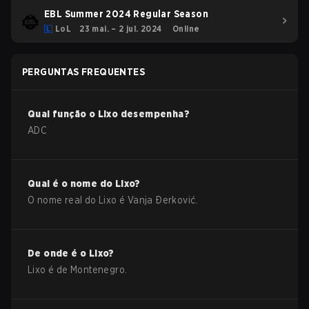
EBL Summer 2024 Regular Season
LoL
23 mai. – 2 jul. 2024
Online
PERGUNTAS FREQUENTES
Qual função o
Lixo
desempenha?
ADC
Qual é o nome do
Lixo
?
O nome real do
Lixo
é
Vanja Ðerković
.
De onde é o
Lixo
?
Lixo
é de
Montenegro
.