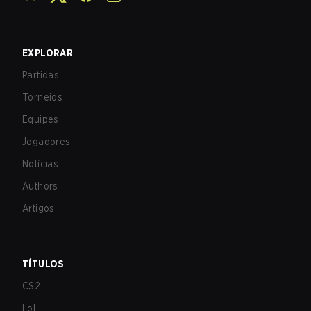
EXPLORAR
Partidas
Torneios
Equipes
Jogadores
Notícias
Authors
Artigos
TÍTULOS
CS2
LoL