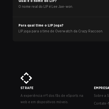
Qual é o nome do
LIP
?
O nome real do
LIP
é
Lee Jae-won
.
Para qual time o
LIP
joga?
LIP
joga para o time de
Overwatch
da
Crazy Raccoon
.
STRAFE
EMPRES
A experiência nº1 dos fãs de eSports na
Sobre a S
web e em dispositivos móveis.
Contate-