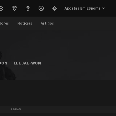
Apostas Em ESports
dores
Notícias
Artigos
OON
LEE JAE-WON
REGIÃO