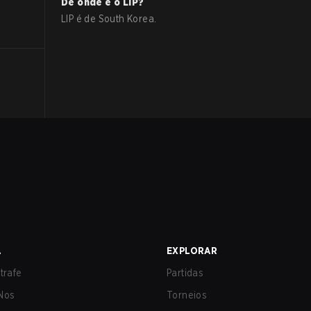
De onde é o
LIP
?
LIP
é de
South Korea
.
A
EXPLORAR
trafe
Partidas
Nos
Torneios