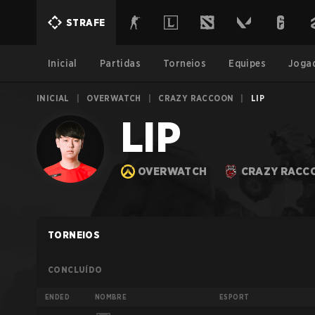
STRAFE
Inicial
Partidas
Torneios
Equipes
Joga
INICIAL
|
OVERWATCH
|
CRAZY RACCOON
|
LIP
LIP
OVERWATCH
CRAZY RACC
TORNEIOS
CONCLUÍDO
ENDED
NOMBRE
ESPORT