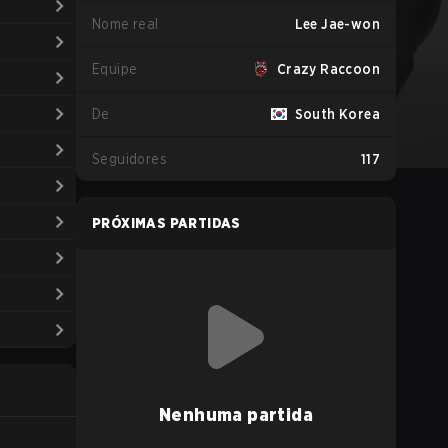
Nome real
Lee Jae-won
Equipe
Crazy Raccoon
De
South Korea
Seguidores
117
PRÓXIMAS PARTIDAS
Nenhuma partida