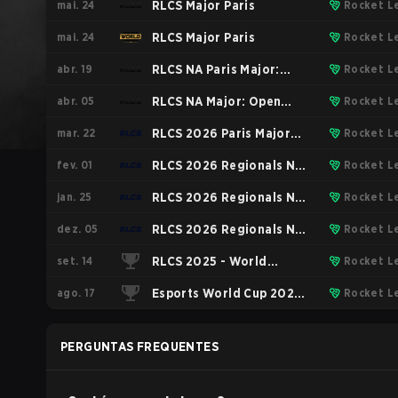
mai. 24
RLCS Major Paris
Rocket L
mai. 24
RLCS Major Paris
Rocket L
abr. 19
RLCS NA Paris Major:
Rocket L
abr. 05
Open 6
RLCS NA Major: Open
Rocket L
mar. 22
Qualifier 5
RLCS 2026 Paris Major
Rocket L
fev. 01
NA
RLCS 2026 Regionals NA
Rocket L
jan. 25
Open 3
RLCS 2026 Regionals NA
Rocket L
dez. 05
Open 2
RLCS 2026 Regionals NA
Rocket L
set. 14
Open 1
RLCS 2025 - World
Rocket L
ago. 17
Championship
Esports World Cup 2025
Rocket L
Rocket League
PERGUNTAS FREQUENTES