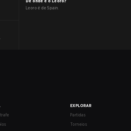
De onde é o
Leoro
?
Leoro
é de
Spain
.
.
A
EXPLORAR
trafe
Partidas
Nos
Torneios