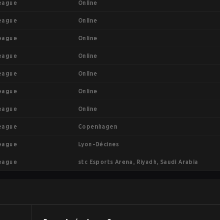
Online
eague
Online
eague
Online
eague
Online
eague
Online
eague
Online
eague
Online
eague
Copenhagen
eague
Lyon-Décines
eague
stc Esports Arena, Riyadh, Saudi Arabia
eague