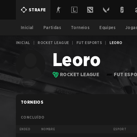
STRAFE
Inicial
Partidas
Torneios
Equipes
Joga
INICIAL
|
ROCKET LEAGUE
|
FUT ESPORTS
|
LEORO
Leoro
ROCKET LEAGUE
FUT ESP
TORNEIOS
CONCLUÍDO
ENDED
NOMBRE
ESPORT