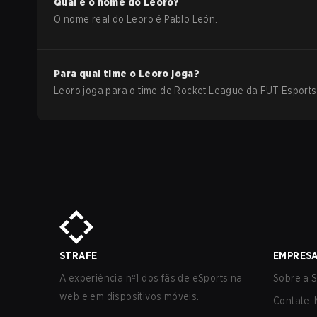
Qual é o nome do
Leoro
?
O nome real do
Leoro
é
Pablo León
.
Para qual time o
Leoro
joga?
Leoro
joga para o time de
Rocket League
da
FUT Esports
STRAFE
EMPRES
A experiência nº1 dos fãs de eSports na
Sobre a S
web e em dispositivos móveis.
Contate-