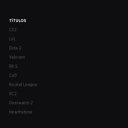
TÍTULOS
CS2
LoL
Dota 2
Valorant
R6:S
CoD
Rocket League
SC2
Overwatch 2
Hearthstone