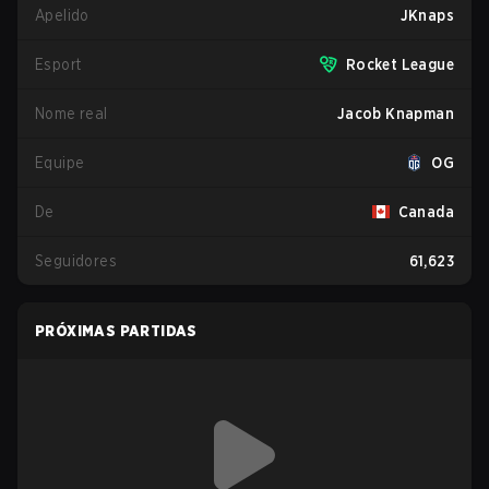
Apelido
JKnaps
Esport
Rocket League
Nome real
Jacob Knapman
Equipe
OG
De
Canada
Seguidores
61,623
PRÓXIMAS PARTIDAS