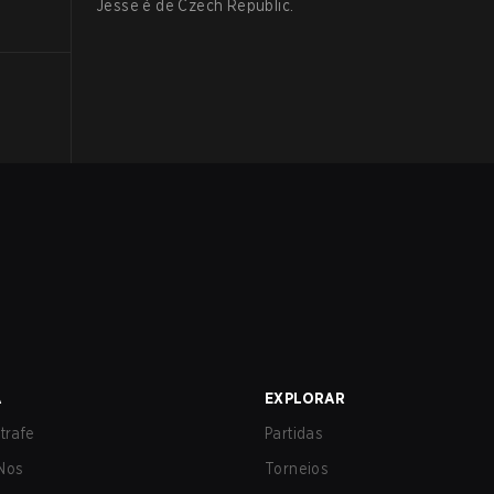
Jesse
é de
Czech Republic
.
A
EXPLORAR
trafe
Partidas
Nos
Torneios