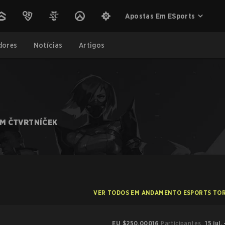
Apostas Em ESports
dores
Notícias
Artigos
M ČTVRTNÍČEK
VER TODOS EM ANDAMENTO ESPORTS TO
EU
$250,000
16
Participantes
15 jul.