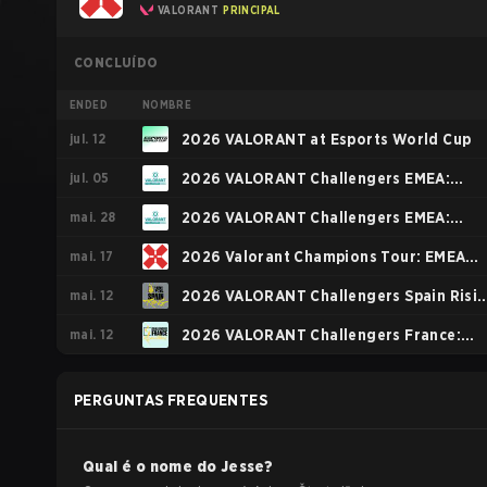
VALORANT
PRINCIPAL
CONCLUÍDO
ENDED
NOMBRE
jul. 12
2026 VALORANT at Esports World Cup
jul. 05
2026 VALORANT Challengers EMEA:
mai. 28
Stage 3
2026 VALORANT Challengers EMEA:
mai. 17
Stage 2
2026 Valorant Champions Tour: EMEA
mai. 12
Stage 1
2026 VALORANT Challengers Spain Risi
mai. 12
Stage 3
2026 VALORANT Challengers France:
Revolution Stage 2
PERGUNTAS FREQUENTES
Qual é o nome do
Jesse
?