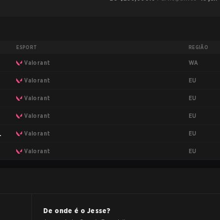
ESPORT
REGIÃO
WA
Valorant
EU
Valorant
EU
Valorant
EU
Valorant
EU
ng
Valorant
EU
Valorant
De onde é o
Jesse
?