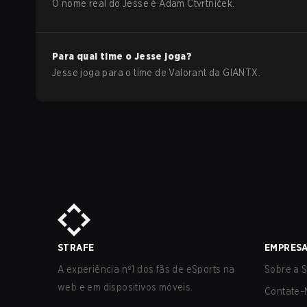
O nome real do
Jesse
é
Adam Čtvrtníček
.
Para qual time o
Jesse
joga?
Jesse
joga para o time de
Valorant
da
GIANTX
.
STRAFE
EMPRES
A experiência nº1 dos fãs de eSports na
Sobre a S
web e em dispositivos móveis.
Contate-