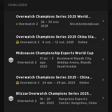
CONCLUÍDO
Overwatch Champions Series 2025 World
Finals
26 – 30 nov.
Overwatch 2
Stockholmsmässan
2025
Overwatch Champions Series 2025 China Stage
3
Overwatch 2
6 set. – 12 out. 2025
Online
Midseason Championship Esports World Cup
31 jul. – 3
Boulevard Riyadh City,
Overwatch 2
ago.
Qiddiya Arena, Riyadh,
2025
Saudi Arabia
Overwatch Champions Series 2025 - China
Stage 2 - Regular Season
Overwatch 2
24 mai. – 29 jun. 2025
Online
BlizzarOverwatch Champions Series 2025
Champions Clashd Entertainment Overwatch
18 – 20
Hangzhou Esports
Overwatch 2
abr. 2025
Center, Hangzhou, China
Overwatch Champions Series 2025
International New Folder 1