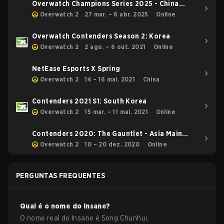
Overwatch Champions Series 2025 - China
Stage 1
Overwatch 2
27 mar. – 6 abr. 2025
Online
Overwatch Contenders Season 2: Korea
Overwatch 2
2 ago. – 6 out. 2021
Online
NetEase Esports X Spring
Overwatch 2
14 – 16 mai. 2021
China
Contenders 2021 S1: South Korea
Overwatch 2
15 mar. – 11 mai. 2021
Online
Contenders 2020: The Gauntlet - Asia Main
Event
Overwatch 2
10 – 20 dez. 2020
Online
PERGUNTAS FREQUENTES
Qual é o nome do
Insane
?
O nome real do
Insane
é
Song Chunhui
.