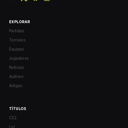
EXPLORAR
Partidas
Torneios
Equipes
Jogadores
Notícias
Authors
Artigos
TÍTULOS
CS2
LoL