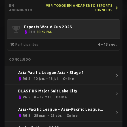
EM
VER TODOS EM ANDAMENTO ESPORTS
ANDAMENTO
TORNEIOS
Esports World Cup 2026
R6:S
PRINCIPAL
10
Participantes
4 – 13 ago.
CONCLUÍDO
Asia Pacific League Asia - Stage 1
R6:S
10 jun. – 18 jul.
Online
BLAST R6 Major Salt Lake City
R6:S
8 – 17 mai.
Online
Asia-Pacific League - Asia-Pacific League
Kickoff: Asia
R6:S
28 mar. – 25 abr.
Online