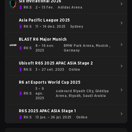
Six Invitational 2026
R6:S
2 – 15 fev.
Adidas Arena
Asia Pacific League 2025
R6:S
11 – 14 dez. 2025
Sydney
BLAST R6 Major Munich
8 – 16 nov.
BMW Park Arena, Munich ,
R6:S
2025
Germany
Ubisoft R6S 2025 APAC ASIA Stage 2
R6:S
3 – 27 set. 2025
Online
R6 at Esports World Cup 2025
5 – 9
oulevard Riyadh City, Qiddiya
R6:S
ago.
Arena, Riyadh, Saudi Arabia
2025
R6S 2025 APAC ASIA Stage 1
R6:S
13 jun. – 26 jul. 2025
Online