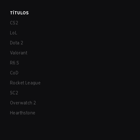
TÍTULOS
CS2
LoL
Dota 2
Valorant
R6:S
CoD
Rocket League
SC2
Overwatch 2
Hearthstone