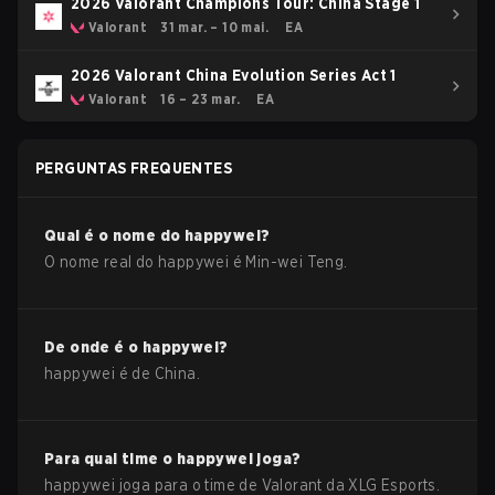
2026 Valorant Champions Tour: China Stage 1
Valorant
31 mar. – 10 mai.
EA
2026 Valorant China Evolution Series Act 1
Valorant
16 – 23 mar.
EA
PERGUNTAS FREQUENTES
Qual é o nome do
happywei
?
O nome real do
happywei
é
Min-wei Teng
.
De onde é o
happywei
?
happywei
é de
China
.
Para qual time o
happywei
joga?
happywei
joga para o time de
Valorant
da
XLG Esports
.