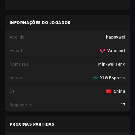
INFORMAÇÕES DO JOGADOR
Apelido
happywei
Esport
Valorant
Nome real
Min-wei Teng
Equipe
XLG Esports
De
China
Seguidores
17
PRÓXIMAS PARTIDAS