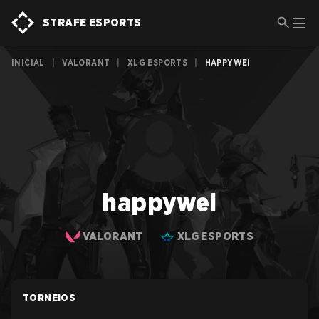
STRAFE ESPORTS
INICIAL
|
VALORANT
|
XLG ESPORTS
|
HAPPYWEI
happywei
VALORANT
XLG ESPORTS
TORNEIOS