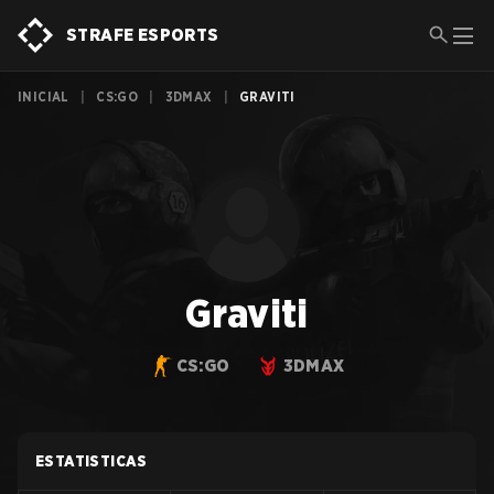
STRAFE ESPORTS
INICIAL
|
CS:GO
|
3DMAX
|
GRAVITI
Graviti
CS:GO
3DMAX
ESTATISTICAS