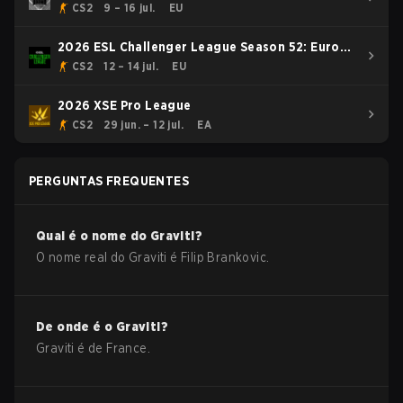
CS2
9 – 16 jul.
EU
2026 ESL Challenger League Season 52: Europe
- Cup #1
CS2
12 – 14 jul.
EU
2026 XSE Pro League
CS2
29 jun. – 12 jul.
EA
PERGUNTAS FREQUENTES
Qual é o nome do
Graviti
?
O nome real do
Graviti
é
Filip Brankovic
.
De onde é o
Graviti
?
Graviti
é de
France
.