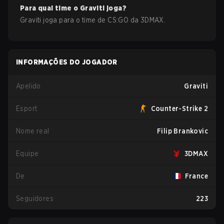
Para qual time o
Graviti
joga?
Graviti
joga para o time de
CS:GO
da
3DMAX
.
INFORMAÇÕES DO JOGADOR
Apelido
Graviti
Esport
Counter-Strike 2
Nome real
Filip Brankovic
Equipe
3DMAX
De
France
Seguidores
223