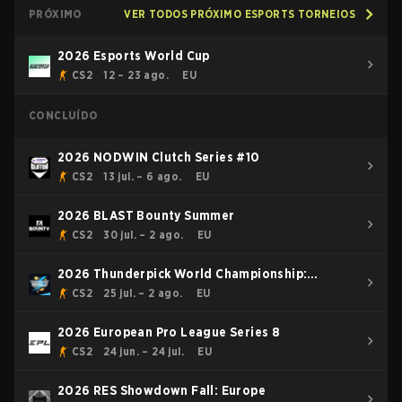
PRÓXIMO
VER TODOS PRÓXIMO ESPORTS TORNEIOS
2026 Esports World Cup
CS2
12 – 23 ago.
EU
CONCLUÍDO
2026 NODWIN Clutch Series #10
CS2
13 jul. – 6 ago.
EU
2026 BLAST Bounty Summer
CS2
30 jul. – 2 ago.
EU
2026 Thunderpick World Championship:
European Series #2
CS2
25 jul. – 2 ago.
EU
2026 European Pro League Series 8
CS2
24 jun. – 24 jul.
EU
2026 RES Showdown Fall: Europe