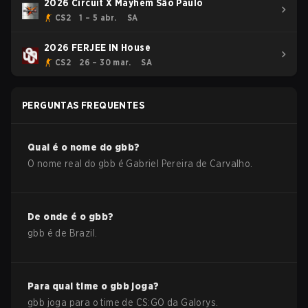
2026 Circuit X Mayhem São Paulo
CS2
1 – 5 abr.
SA
2026 FERJEE IN House
CS2
26 – 30 mar.
SA
PERGUNTAS FREQUENTES
Qual é o nome do
gbb
?
O nome real do
gbb
é
Gabriel Pereira de Carvalho
.
De onde é o
gbb
?
gbb
é de
Brazil
.
Para qual time o
gbb
joga?
gbb
joga para o time de
CS:GO
da
Galorys
.