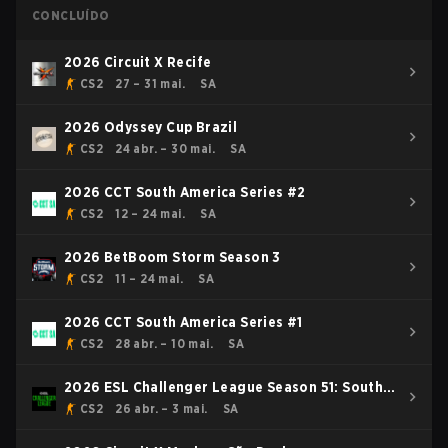
CONCLUÍDO
2026 Circuit X Recife
CS2
27 – 31 mai.
SA
2026 Odyssey Cup Brazil
CS2
24 abr. – 30 mai.
SA
2026 CCT South America Series #2
CS2
12 – 24 mai.
SA
2026 BetBoom Storm Season 3
CS2
11 – 24 mai.
SA
2026 CCT South America Series #1
CS2
28 abr. – 10 mai.
SA
2026 ESL Challenger League Season 51: South
America - Cup #4
CS2
26 abr. – 3 mai.
SA