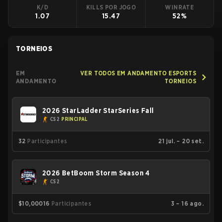
K/D
KILLS POR JOGO
WINRATE
1.07
15.47
52%
TORNEIOS
EM
VER TODOS EM ANDAMENTO ESPORTS
ANDAMENTO
TORNEIOS
2026 StarLadder StarSeries Fall
CS2
PRINCIPAL
32
Participantes
21 jul. – 20 set.
2026 BetBoom Storm Season 4
CS2
$10,000
16
Participantes
3 – 16 ago.