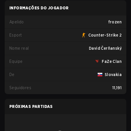
INFORMAÇÕES DO JOGADOR
Apelido
frozen
Esport
Counter-Strike 2
Nome real
David Čerňanský
Equipe
FaZe Clan
De
Slovakia
Seguidores
11,191
PRÓXIMAS PARTIDAS