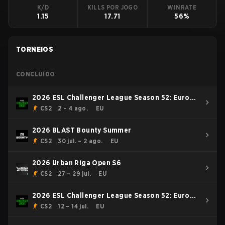
K/D
KILLS POR JOGO
WINRATE
1.15
17.71
56%
TORNEIOS
CONCLUÍDO
2026 ESL Challenger League Season 52: Europe
- Cup #2
CS2
2 – 4 ago.
EU
2026 BLAST Bounty Summer
CS2
30 jul. – 2 ago.
EU
2026 Urban Riga Open S6
CS2
27 – 29 jul.
EU
2026 ESL Challenger League Season 52: Europe
- Cup #1
CS2
12 – 14 jul.
EU