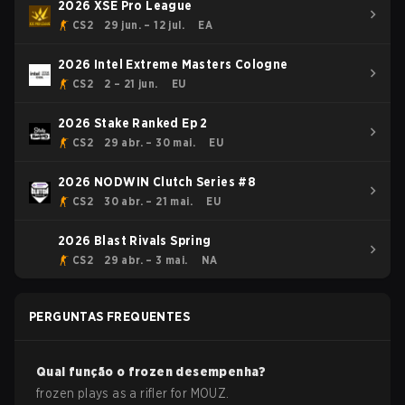
2026 XSE Pro League
CS2
29 jun. – 12 jul.
EA
2026 Intel Extreme Masters Cologne
CS2
2 – 21 jun.
EU
2026 Stake Ranked Ep 2
CS2
29 abr. – 30 mai.
EU
2026 NODWIN Clutch Series #8
CS2
30 abr. – 21 mai.
EU
2026 Blast Rivals Spring
CS2
29 abr. – 3 mai.
NA
PERGUNTAS FREQUENTES
Qual função o
frozen
desempenha?
frozen plays as a rifler for MOUZ.