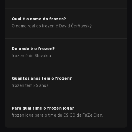
Qual é o nome do
frozen
?
O nome real do
frozen
é
David Čerňanský
.
De onde é o
frozen
?
frozen
é de
Slovakia
.
Quantos anos tem o
frozen
?
frozen
tem
25
anos.
Para qual time o
frozen
joga?
frozen
joga para o time de
CS:GO
da
FaZe Clan
.