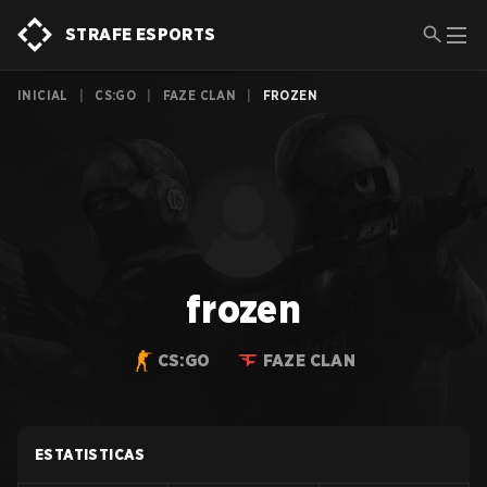
STRAFE ESPORTS
INICIAL
|
CS:GO
|
FAZE CLAN
|
FROZEN
frozen
CS:GO
FAZE CLAN
ESTATISTICAS