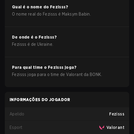
Qual é o nome do
Fezisss
?
O nome real do
Fezisss
é
Maksym Babin
.
De onde é o
Fezisss
?
Fezisss
é de
Ukraine
.
Para qual time o
Fezisss
joga?
Fezisss
joga para o time de
Valorant
da
BONK
.
INFORMAÇÕES DO JOGADOR
Apelido
Fezisss
Esport
Valorant