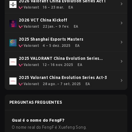
2026 Valorant China Evolution Series Act 1
Valorant
16 – 23 mar.
EA
2026 VCT China Kickoff
Valorant
22 jan. – 9 fev.
EA
2025 Shanghai Esports Masters
Valorant
4 – 5 dez. 2025
EA
2025 VALORANT China Evolution Series
Epilogue
Valorant
12 – 16 nov. 2025
EA
2025 Valorant China Evolution Series Act-3
Valorant
28 ago. – 7 set. 2025
EA
PERGUNTAS FREQUENTES
Qual é o nome do
FengF
?
O nome real do
FengF
é
Xuefeng Song
.