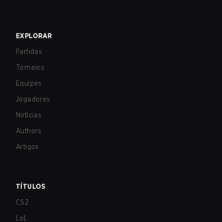
EXPLORAR
Partidas
Torneios
Equipes
Jogadores
Notícias
Authors
Artigos
TÍTULOS
CS2
LoL