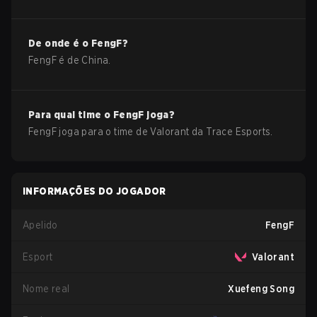
De onde é o
FengF
?
FengF
é de
China
.
Para qual time o
FengF
joga?
FengF
joga para o time de
Valorant
da
Trace Esports
.
INFORMAÇÕES DO JOGADOR
Apelido
FengF
Esport
Valorant
Nome real
Xuefeng Song