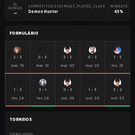
EL
COMPETITOR.STAT.MOST_PLAYED_CLASS
WINRATE
RANGO
Demon Hunter
45%
—
FORMULÁRIO
2
-
3
0
-
3
2
-
3
0
-
3
1
-
3
mar. 10
mar. 10
mar. 03
mar. 03
fev. 25
1
-
3
3
-
1
0
-
3
1
-
3
3
-
2
fev. 24
fev. 24
out. 09
out. 03
out. 03
TORNEIOS
CONCLUÍDO