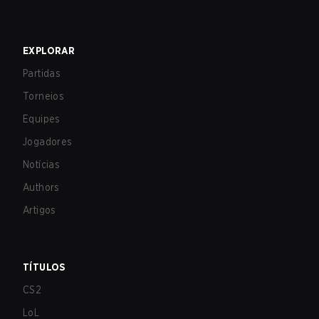
EXPLORAR
Partidas
Torneios
Equipes
Jogadores
Notícias
Authors
Artigos
TÍTULOS
CS2
LoL