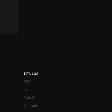
TÍTULOS
CS2
LoL
Dota 2
Valorant