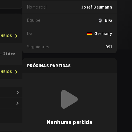
Nome real
Josef Baumann
Equipe
BIG
De
Germany
RNEIOS
Seguidores
991
 – 31 dez.
PRÓXIMAS PARTIDAS
RNEIOS
Nenhuma partida