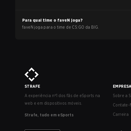
Para qual time o
faveN
joga?
faveN
joga para o time de
CS:GO
da
BIG
.
STRAFE
EMPRES
A experiência nº1 dos fãs de eSports na
Sobre a S
web e em dispositivos móveis.
Contate-
Carreira
Strafe, tudo em eSports