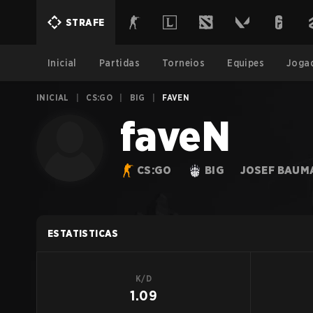
STRAFE
Inicial
Partidas
Torneios
Equipes
Joga
INICIAL
|
CS:GO
|
BIG
|
FAVEN
faveN
CS:GO
BIG
JOSEF BAUM
ESTATISTICAS
K/D
1.09