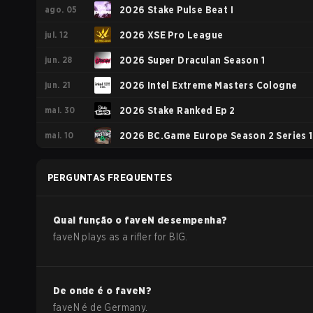
ago. 05
2026 Stake Pulse Beat I
jul. 12
2026 XSE Pro League
jun. 28
2026 Super Draculan Season 1
jun. 21
2026 Intel Extreme Masters Cologne
mai. 30
2026 Stake Ranked Ep 2
mai. 10
2026 BC.Game Europe Season 2 Series 1
PERGUNTAS FREQUENTES
Qual função o
faveN
desempenha?
faveN plays as a rifler for BIG.
De onde é o
faveN
?
faveN
é de
Germany
.