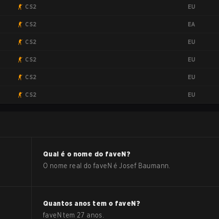
EU
CS2
EA
CS2
EU
CS2
EU
CS2
EU
CS2
EU
CS2
Qual é o nome do
faveN
?
O nome real do
faveN
é
Josef Baumann
.
Quantos anos tem o
faveN
?
faveN
tem
27
anos.