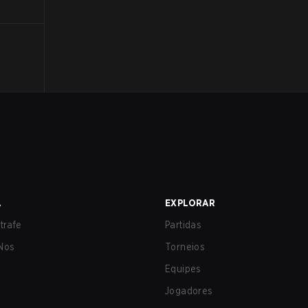
A
EXPLORAR
trafe
Partidas
Nos
Torneios
Equipes
Jogadores