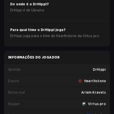
De onde é o
DrHippi
?
DrHippi
é de
Ukraine
.
Para qual time o
DrHippi
joga?
DrHippi
joga para o time de
Hearthstone
da
Virtus.pro
.
INFORMAÇÕES DO JOGADOR
Apelido
DrHippi
Esport
Hearthstone
Nome real
Artem Kravets
Equipe
Virtus.pro