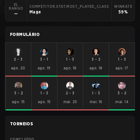
EL
COMPETITOR.STAT.MOST_PLAYED_CLASS
WINRATE
RANGO
Mage
59%
—
FORMULÁRIO
2
-
3
3
-
1
1
-
3
3
-
2
1
-
3
ago. 20
ago. 19
ago. 18
ago. 18
ago. 17
3
-
2
1
-
3
2
-
3
1
-
3
3
-
2
ago. 15
ago. 15
mai. 25
mai. 16
mai. 14
TORNEIOS
CONCLUÍDO