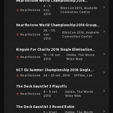
Hearthstone World Championship 2016
Playoffs
4 – 5
BlizzCon 2016, Anaheim
Hearthstone
nov.
Convention Center
2016
Hearthstone World Championship 2016 Group
Stage
26 – 30
BlizzCon 2016, Anaheim
Hearthstone
out.
Convention Center
2016
Kinguin For Charity 2016 Single Elimination
Bracket
15 – 16 out.
Online, The World
Hearthstone
2016
Wide Web
HCT EU Summer Championship 2016 Single
Elimination Bracket
Hearthstone
24 – 25 set. 2016
Offline, Lan
The Deck Gauntlet 3 Playoffs
8 – 9 set.
Online, The World
Hearthstone
2016
Wide Web
The Deck Gauntlet 3 Round Robin
5 – 8 set.
Online, The World