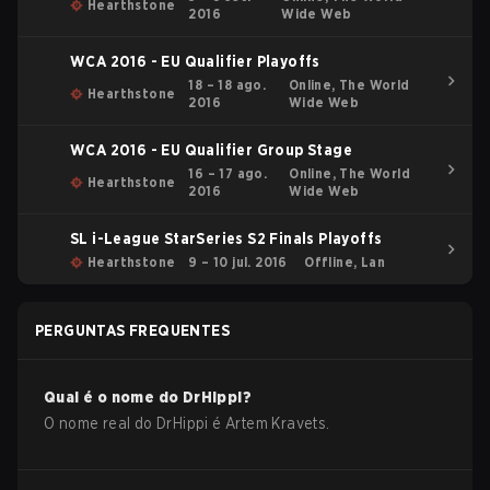
Hearthstone
2016
Wide Web
WCA 2016 - EU Qualifier Playoffs
18 – 18 ago.
Online, The World
Hearthstone
2016
Wide Web
WCA 2016 - EU Qualifier Group Stage
16 – 17 ago.
Online, The World
Hearthstone
2016
Wide Web
SL i-League StarSeries S2 Finals Playoffs
Hearthstone
9 – 10 jul. 2016
Offline, Lan
PERGUNTAS FREQUENTES
Qual é o nome do
DrHippi
?
O nome real do
DrHippi
é
Artem Kravets
.