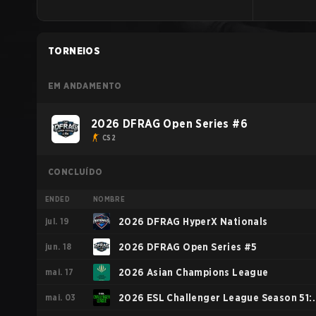
TORNEIOS
EM ANDAMENTO
2026 DFRAG Open Series #6
CS2
CONCLUÍDO
ENDED
NOMBRE
jul. 19
2026 DFRAG HyperX Nationals
jun. 18
2026 DFRAG Open Series #5
mai. 17
2026 Asian Champions League
mai. 03
2026 ESL Challenger League Season 51: