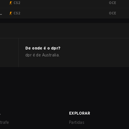
OCE
CS2
OCE
CS2
De onde é o
dpr
?
dpr
é de
Australia
.
A
EXPLORAR
trafe
Partidas