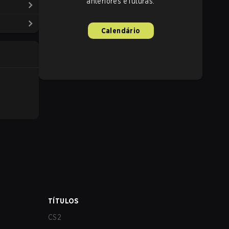
anteriores e futuras.
Calendário
TÍTULOS
CS2