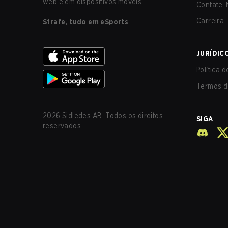
web e em dispositivos móveis.
Contate-
Carreira
Strafe, tudo em eSports
JURÍDIC
Política 
Termos d
2026
Sidledes AB. Todos os direitos
SIGA
reservados.