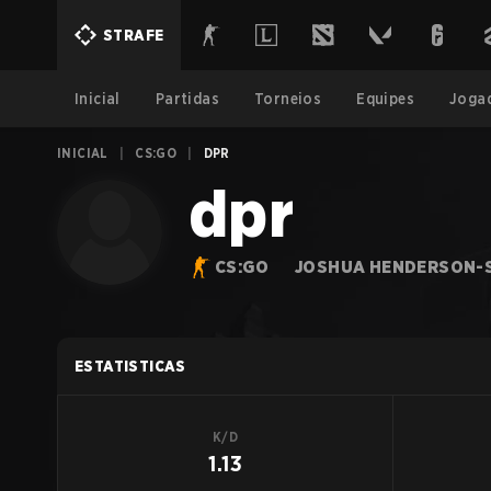
STRAFE
Inicial
Partidas
Torneios
Equipes
Joga
INICIAL
|
CS:GO
|
DPR
dpr
CS:GO
JOSHUA HENDERSON-
ESTATISTICAS
K/D
1.13