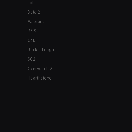
LoL
Dota 2
Valorant
R6:S
CoD
Rocket League
SC2
Overwatch 2
Hearthstone