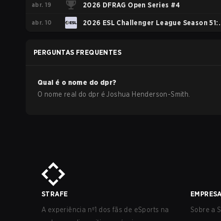
abr. 19
Oceania - Cup #4
2026 DFRAG Open Series #4
abr. 10
2026 ESL Challenger League Season 51:
Oceania - Cup #3
PERGUNTAS FREQUENTES
Qual é o nome do
dpr
?
O nome real do
dpr
é
Joshua Henderson-Smith
.
STRAFE
EMPRES
A experiência nº1 dos fãs de eSports na
Sobre a S