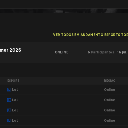
VER TODOS EM ANDAMENTO ESPORTS TO
mmer 2026
ONLINE
6
Participantes
16 jul
ESPORT
REGIÃO
Online
LoL
Online
LoL
Online
LoL
Online
LoL