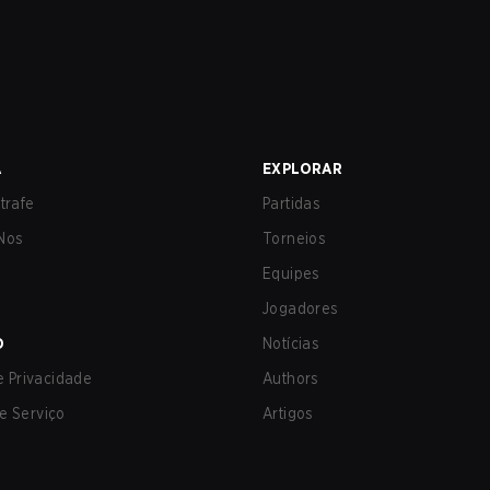
A
EXPLORAR
trafe
Partidas
Nos
Torneios
Equipes
Jogadores
O
Notícias
de Privacidade
Authors
e Serviço
Artigos