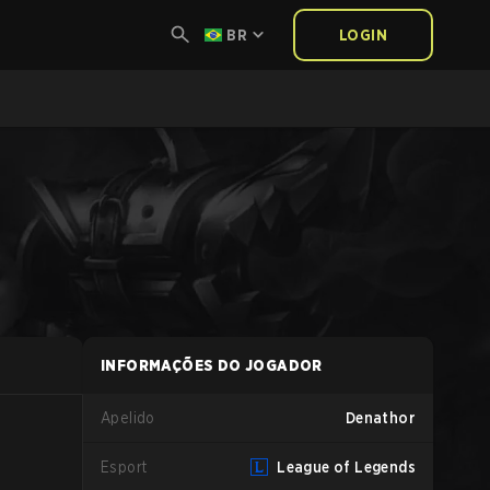
BR
LOGIN
INFORMAÇÕES DO JOGADOR
Apelido
Denathor
Esport
League of Legends