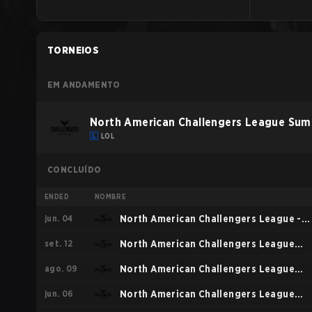
TORNEIOS
EM ANDAMENTO
North American Challengers League Su
LOL
CONCLUÍDO
ENDED
NOMBRE
jun. 04
North American Challengers League -
set. 12
North American Challengers League
North American Challengers League
ago. 09
Spring 2026
Split 2 2025 Playoffs
North American Challengers League
jun. 06
Split 2 2025 Regular Season
North American Challengers League