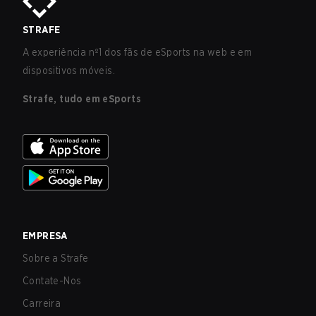
STRAFE
A experiência nº1 dos fãs de eSports na web e em
dispositivos móveis.
Strafe, tudo em eSports
EMPRESA
Sobre a Strafe
Contate-Nos
Carreira