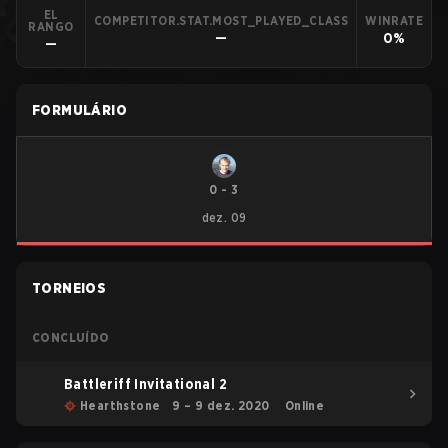
EL
COMPETITOR.STAT.MOST_PLAYED_CLASS
WINRATE
RANGO
—
0%
—
FORMULÁRIO
0
-
3
dez. 09
TORNEIOS
CONCLUÍDO
Battleriff Invitational 2
Hearthstone
9 – 9 dez. 2020
Online