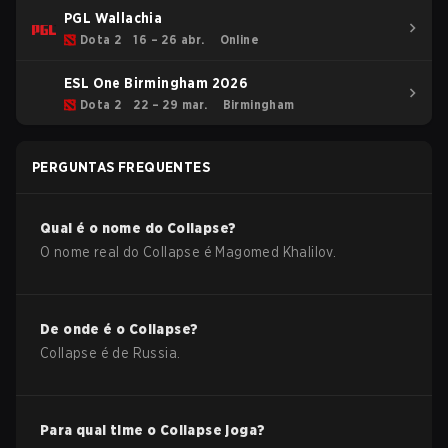
PGL Wallachia
Dota 2
16 – 26 abr.
Online
ESL One Birmingham 2026
Dota 2
22 – 29 mar.
Birmingham
PERGUNTAS FREQUENTES
Qual é o nome do
Collapse
?
O nome real do
Collapse
é
Magomed Khalilov
.
De onde é o
Collapse
?
Collapse
é de
Russia
.
Para qual time o
Collapse
joga?