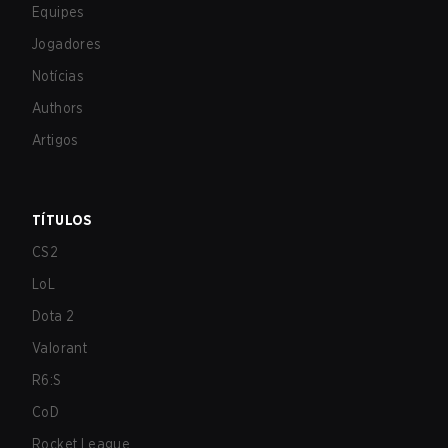
Equipes
Jogadores
Notícias
Authors
Artigos
TÍTULOS
CS2
LoL
Dota 2
Valorant
R6:S
CoD
Rocket League