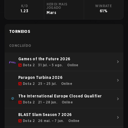
HEROI MAIS
K/D
WINRATE
JOGADO
1.23
61%
Mars
TORNEIOS
CONCLUÍDO
Games of the Future 2026
Dota 2
31 jul. – 5 ago.
Online
Paragon Turbina 2026
Dota 2
25 – 25 jul.
Online
The International Europe Closed Qualifier
Dota 2
21 – 28 jun.
Online
BLAST Slam Season 7 2026
Dota 2
26 mai. – 7 jun.
Online