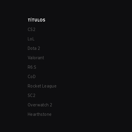
TÍTULOS
CS2
LoL
Dota 2
Valorant
R6:S
CoD
Rocket League
SC2
Overwatch 2
Hearthstone