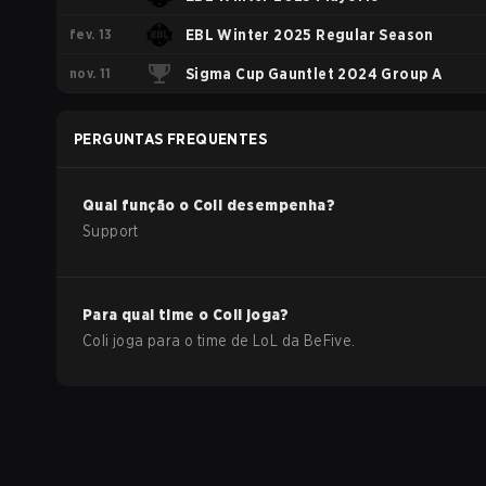
fev. 13
EBL Winter 2025 Regular Season
nov. 11
Sigma Cup Gauntlet 2024 Group A
PERGUNTAS FREQUENTES
Qual função o
Coli
desempenha?
Support
Para qual time o
Coli
joga?
Coli
joga para o time de
LoL
da
BeFive
.