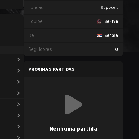
Função
Support
Equipe
BeFive
De
Serbia
Seguidores
0
PRÓXIMAS PARTIDAS
Nenhuma partida