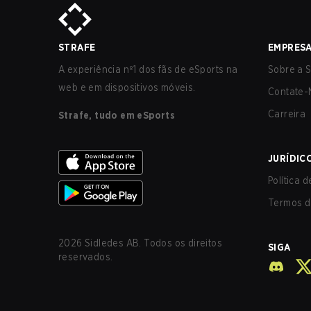
STRAFE
EMPRES
A experiência nº1 dos fãs de eSports na
Sobre a S
web e em dispositivos móveis.
Contate-
Carreira
Strafe, tudo em eSports
JURÍDIC
Política 
Termos d
2026
Sidledes AB. Todos os direitos
SIGA
reservados.