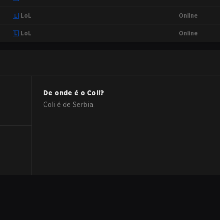
Online
LoL
Online
LoL
De onde é o
Coli
?
Coli
é de
Serbia
.