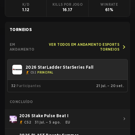
K/D
KILLS POR JOGO
WINRATE
1.12
16.17
61%
TORNEIOS
EM
VER TODOS EM ANDAMENTO ESPORTS
ANDAMENTO
TORNEIOS
2026 StarLadder StarSeries Fall
CS2
PRINCIPAL
32
Participantes
21 jul. – 20 set.
CONCLUÍDO
2026 Stake Pulse Beat I
CS2
31 jul. – 5 ago.
EU