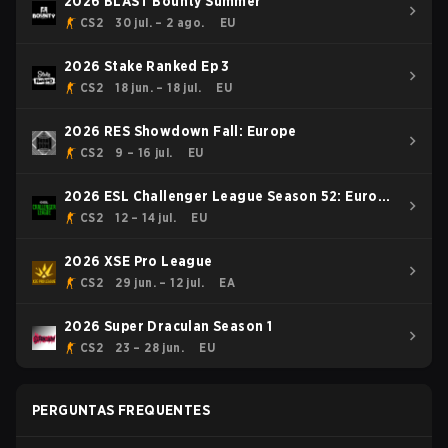
2026 BLAST Bounty Summer
CS2
30 jul. – 2 ago.
EU
2026 Stake Ranked Ep 3
CS2
18 jun. – 18 jul.
EU
2026 RES Showdown Fall: Europe
CS2
9 – 16 jul.
EU
2026 ESL Challenger League Season 52: Europe
- Cup #1
CS2
12 – 14 jul.
EU
2026 XSE Pro League
CS2
29 jun. – 12 jul.
EA
2026 Super Draculan Season 1
CS2
23 – 28 jun.
EU
PERGUNTAS FREQUENTES