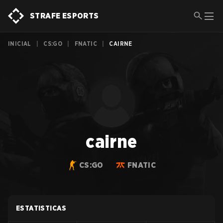
STRAFE ESPORTS
INICIAL
|
CS:GO
|
FNATIC
|
CAIRNE
cairne
CS:GO
FNATIC
ESTATISTICAS