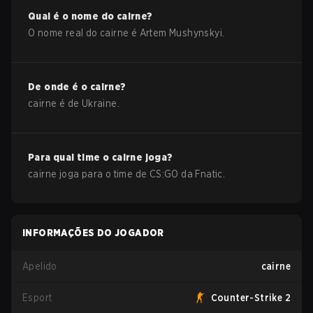
Qual é o nome do
cairne
?
O nome real do
cairne
é
Artem Mushynskyi
.
De onde é o
cairne
?
cairne
é de
Ukraine
.
Para qual time o
cairne
joga?
cairne
joga para o time de
CS:GO
da
Fnatic
.
INFORMAÇÕES DO JOGADOR
Apelido
cairne
Esport
Counter-Strike 2