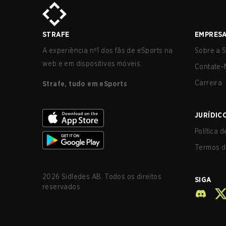
STRAFE
EMPRES
A experiência nº1 dos fãs de eSports na
Sobre a S
web e em dispositivos móveis.
Contate-
Carreira
Strafe, tudo em eSports
JURÍDIC
Política 
Termos d
2026
Sidledes AB. Todos os direitos
SIGA
reservados.