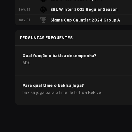
fev. 13
EBL Winter 2025 Regular Season
nov. 11
Sigma Cup Gauntlet 2024 Group A
PERGUNTAS FREQUENTES
Qual função o
bakisa
desempenha?
ADC
Para qual time o
bakisa
joga?
bakisa
joga para o time de
LoL
da
BeFive
.