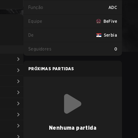
Função
ADC
Equipe
BeFive
De
Serbia
Seguidores
0
PRÓXIMAS PARTIDAS
Nenhuma partida