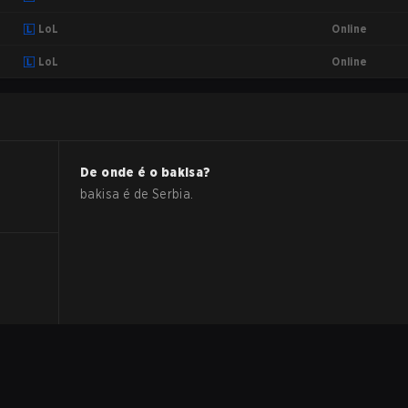
Online
LoL
Online
LoL
De onde é o
bakisa
?
bakisa
é de
Serbia
.