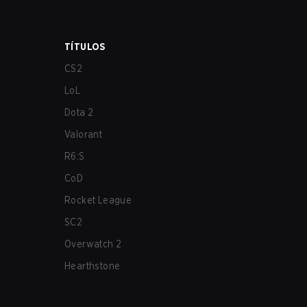
TÍTULOS
CS2
LoL
Dota 2
Valorant
R6:S
CoD
Rocket League
SC2
Overwatch 2
Hearthstone