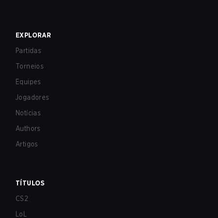
EXPLORAR
Partidas
Torneios
Equipes
Jogadores
Notícias
Authors
Artigos
TÍTULOS
CS2
LoL