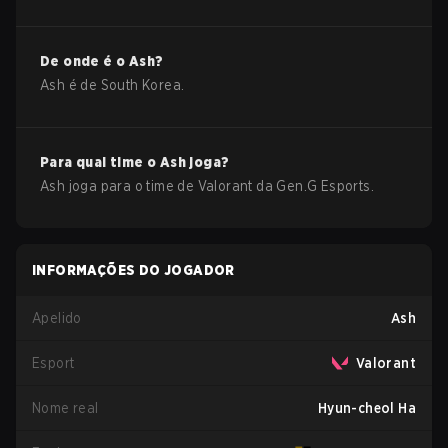
De onde é o
Ash
?
Ash
é de
South Korea
.
Para qual time o
Ash
joga?
Ash
joga para o time de
Valorant
da
Gen.G Esports
.
INFORMAÇÕES DO JOGADOR
Apelido
Ash
Esport
Valorant
Nome real
Hyun-cheol Ha