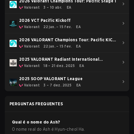
2026 Valorant Champions Tour: Pacific Stage 1
Valorant
3 – 10 abr.
EA
2026 VCT Pacific Kickoff
Valorant
22 jan. – 15 fev.
EA
2026 VALORANT Champions Tour: Pacific KICK-
OFF
Valorant
22 jan. – 15 fev.
EA
2025 VALORANT Radiant International
Invitational
Valorant
18 – 21 dez. 2025
EA
2025 SOOP VALORANT League
Valorant
3 – 7 dez. 2025
EA
PERGUNTAS FREQUENTES
Qual é o nome do
Ash
?
O nome real do
Ash
é
Hyun-cheol Ha
.