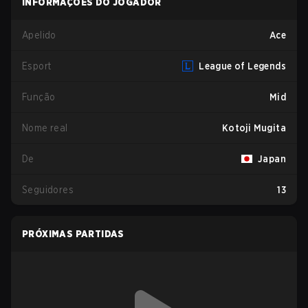
INFORMAÇÕES DO JOGADOR
Apelido
Ace
Esport
League of Legends
Função
Mid
Nome real
Kotoji Mugita
De
Japan
Seguidores
13
PRÓXIMAS PARTIDAS