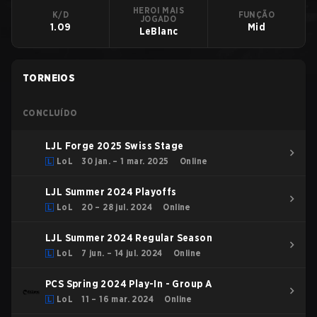
HEROI MAIS
K/D
FUNÇÃO
JOGADO
1.09
Mid
LeBlanc
TORNEIOS
CONCLUÍDO
LJL Forge 2025 Swiss Stage
LoL
30 jan. – 1 mar. 2025
Online
LJL Summer 2024 Playoffs
LoL
20 – 28 jul. 2024
Online
LJL Summer 2024 Regular Season
LoL
7 jun. – 14 jul. 2024
Online
PCS Spring 2024 Play-In - Group A
LoL
11 – 16 mar. 2024
Online