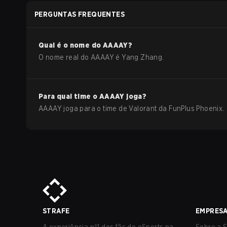
Act-3
PERGUNTAS FREQUENTES
Qual é o nome do
AAAAY
?
O nome real do
AAAAY
é
Yang Zhang
.
Para qual time o
AAAAY
joga?
AAAAY
joga para o time de
Valorant
da
FunPlus Phoenix
.
STRAFE
EMPRES