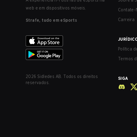
A experiência nº1 dos fãs de eSports na
Sobre a S
web e em dispositivos móveis.
Contate-
Carreira
Strafe, tudo em eSports
JURÍDIC
Política 
Termos d
2026
Sidledes AB. Todos os direitos
SIGA
reservados.