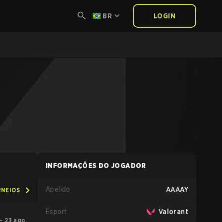
BR
LOGIN
INFORMAÇÕES DO JOGADOR
Apelido
AAAAY
RNEIOS
Esport
Valorant
 – 23 ago.