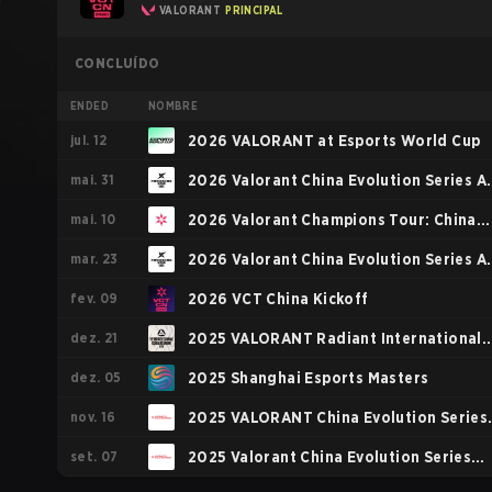
VALORANT
PRINCIPAL
CONCLUÍDO
ENDED
NOMBRE
jul. 12
2026 VALORANT at Esports World Cup
mai. 31
2026 Valorant China Evolution Series A
mai. 10
2
2026 Valorant Champions Tour: China
mar. 23
Stage 1
2026 Valorant China Evolution Series A
fev. 09
1
2026 VCT China Kickoff
dez. 21
2025 VALORANT Radiant International
dez. 05
Invitational
2025 Shanghai Esports Masters
nov. 16
2025 VALORANT China Evolution Series
set. 07
Epilogue
2025 Valorant China Evolution Series