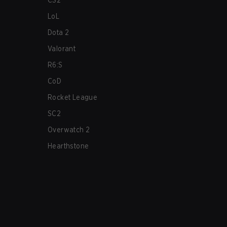
CS2
LoL
Dota 2
Valorant
R6:S
CoD
Rocket League
SC2
Overwatch 2
Hearthstone