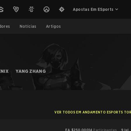
Apostas Em ESports
dores
Notícias
Artigos
NIX
YANG ZHANG
VER TODOS EM ANDAMENTO ESPORTS TO
EA
$250,000
14
Participantes
9 jul.