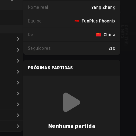
Nome real
Yang Zhang
Equipe
FunPlus Phoenix
De
China
Seguidores
210
PRÓXIMAS PARTIDAS
Nenhuma partida