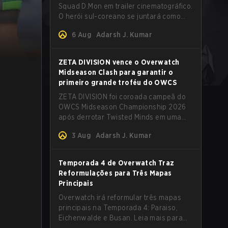
Squad D.Mon em trailer cinematográfico.
O herói sul-coreano se juntará como
Tank. Leia mais para mais detalhes.
6 Aug
Adarsh J. Kumar
ZETA DIVISION vence o Overwatch
Midseason Clash para garantir o
primeiro grande troféu do OWCS
ZETA DIVISION foi coroada campeã do
OWCS Midseason Championship 2026
após derrotar Twisted Minds em uma
emocionante Grand Final no formato
3 Aug
Adarsh J. Kumar
first-to-four.
Temporada 4 de Overwatch Traz
Reformulações para Três Mapas
Principais
Overwatch irá reformular três mapas
principais na Temporada 4: Paraiso,
Eichenwalde e Busan. Leia mais para