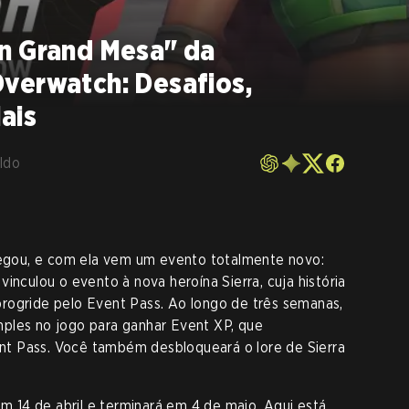
n Grand Mesa" da
verwatch: Desafios,
ais
ldo
gou, e com ela vem um evento totalmente novo:
inculou o evento à nova heroína Sierra, cuja história
rogride pelo Event Pass. Ao longo de três semanas,
ples no jogo para ganhar Event XP, que
t Pass. Você também desbloqueará o lore de Sierra
14 de abril e terminará em 4 de maio. Aqui está