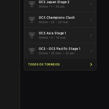
OCS Japan Stage 2
50 XP
Online
•
1 – 30 jun.
OCS Champions Clash
100 XP
Online
•
22 – 24 mai.
OCS Asia Stage 1
Online
•
5 – 10 mai.
150 XP
OCS - OCS Pacific Stage 1
Online
•
25 mar. – 23 abr.
200 XP
TODOS OS TORNEIOS
 progresso dobrado.
100 XP
tal Mayhem e co-op).
100 XP