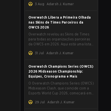
saber sobre as mudanças nos mapas.
3 Aug
Adarsh J. Kumar
Overwatch Libera a Primeira Olhada
nas Skins de Times Parceiros da
OWCS 2026
Overwatch revelou as Skins de Times
para todas as organizações parceiras
da OWCS em 2026. Aqui está uma lista
completa das skins em destaque e tudo
31 Jul
Adarsh J. Kumar
o mais que você precisa saber.
Overwatch Champions Series (OWCS)
2026 Midseason Championship:
Equipes, Cronograma e Mais
O Overwatch Champions Series (OWCS)
Midseason Clash, que coincide com a
Esports World Cup 2026, começará em
breve. Aqui está tudo o que você
29 Jul
Adarsh J. Kumar
precisa saber sobre o torneio.