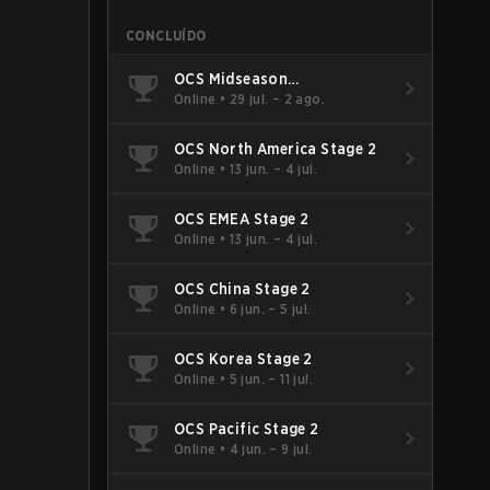
CONCLUÍDO
OCS Midseason
Championship
Online
•
29 jul. – 2 ago.
OCS North America Stage 2
Online
•
13 jun. – 4 jul.
OCS EMEA Stage 2
Online
•
13 jun. – 4 jul.
Recompensa
OCS China Stage 2
Online
•
6 jun. – 5 jul.
Player Title - Head of Security
OCS Korea Stage 2
Online
•
5 jun. – 11 jul.
Epic Lootbox
OCS Pacific Stage 2
Online
•
4 jun. – 9 jul.